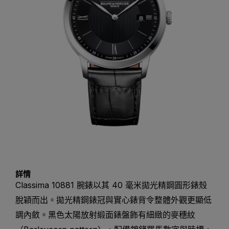
詳情
Classima 10881 腕錶以其 40 毫米拋光精鋼圓形錶殼
脫穎而出。拋光精鋼錶冠與實心錶背令整體外觀更顯低
調內斂。黑色太陽放射緞面錶盤飾有細緻的麥穗紋