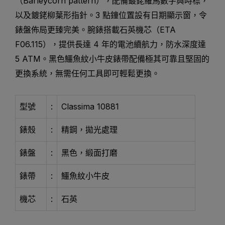
（Barleycorn pattern），配備鍍銠羅馬數字與時標，
以及鍍銠柳葉形指針。3 點鐘位置設有日期顯示窗，令
錶盤佈局更臻完美。腕錶搭載石英機芯（ETA
F06.115），提供長達 4 年的電池續航力，防水深度達
5 ATM。黑色鱷魚紋小牛皮錶帶配備極其可靠且堅固的
更換系統，無需任何工具即可輕鬆更換。
型號
:
Classima 10881
錶殼
:
精鋼，拋光處理
錶盤
:
黑色，緞面打磨
錶帶
:
鱷魚紋小牛皮
機芯
:
石英