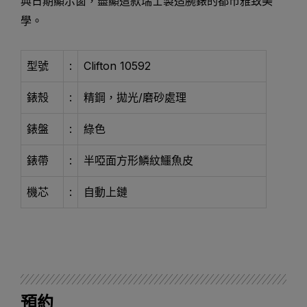
典日期顯示窗，盡顯這款瑞士製造腕錶的都市雅致美
學。
型號
:
Clifton 10592
錶殼
:
精鋼，拋光/磨砂處理
錶盤
:
綠色
錶帶
:
半啞面方形鱗紋鱷魚皮
機芯
:
自動上鏈
預約