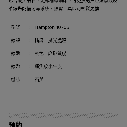
色合成尖晶石，更顯精緻細節。可更換的黑色鱷魚紋皮
革錶帶配備可靠系統，無需工具即可輕鬆更換。
型號
:
Hampton 10795
錶殼
:
精鋼，拋光處理
錶盤
:
灰色，磨砂質感
錶帶
:
鱷魚紋小牛皮
機芯
:
石英
預約