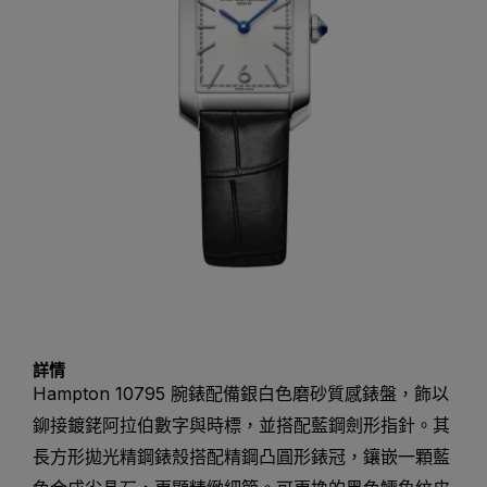
詳情
Hampton 10795 腕錶配備銀白色磨砂質感錶盤，飾以
鉚接鍍銠阿拉伯數字與時標，並搭配藍鋼劍形指針。其
長方形拋光精鋼錶殼搭配精鋼凸圓形錶冠，鑲嵌一顆藍