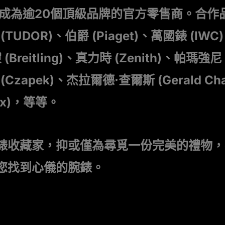
們成為逾20個頂級品牌的官方零售商。合作
(TUDOR)、伯爵 (Piaget)、萬國錶 (IW
(Breitling)、真力時 (Zenith)、帕瑪強尼 (
 (Czapek)、杰拉爾德·查爾斯 (Gerald C
gaux)，等等。
錶收藏家，抑或僅為尋覓一份完美的禮物，
您找到心儀的腕錶。