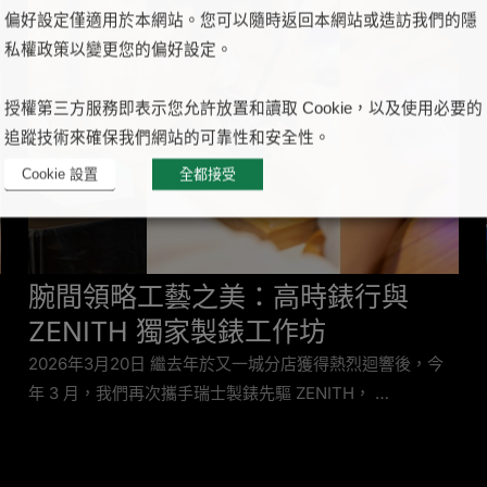
偏好設定僅適用於本網站。您可以隨時返回本網站或造訪我們的隱
私權政策以變更您的偏好設定。
授權第三方服務即表示您允許放置和讀取 Cookie，以及使用必要的
追蹤技術來確保我們網站的可靠性和安全性。
Cookie 設置
全都接受
腕間領略工藝之美：高時錶行與
ZENITH 獨家製錶工作坊
2026年3月20日 繼去年於又一城分店獲得熱烈迴響後，今
年 3 月，我們再次攜手瑞士製錶先驅 ZENITH， …