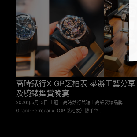
高時錶行X GP芝柏表 舉辦工藝分享
及腕錶鑑賞晚宴
2026年5月13日 上週，高時錶行與瑞士高級製錶品牌
Girard-Perregaux（GP 芝柏表）攜手舉 …