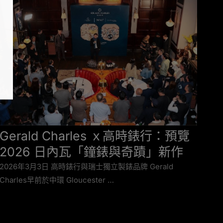
Gerald Charles ｘ高時錶行：預覽
高
2026 日內瓦「鐘錶與奇蹟」新作
A
系
2026年3月3日 高時錶行與瑞士獨立製錶品牌 Gerald
Charles早前於中環 Gloucester …
計
20
辦