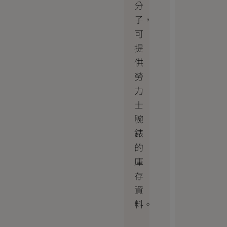
分
子，
可
提
供
勞
力
士
腕
錶
的
庫
存
資
料。