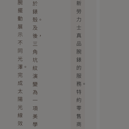
腕
新
於
擺
勞
錶
動
力
殼。
展
士
及
示
真
後，
不
品
三
同
腕
角
光
錶
坑
澤。
的
紋
完
服
演
成
務。
變
太
特
為
陽
約
一
光
零
項
線
售
美
效
商
學