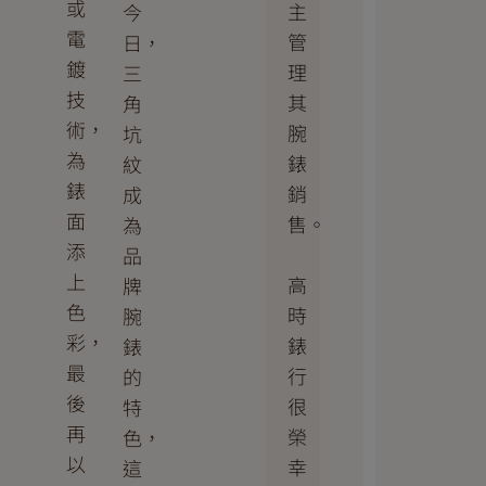
或
主
今
電
管
日，
鍍
理
三
技
其
角
術，
腕
坑
為
錶
紋
錶
銷
成
面
售。
為
添
品
上
高
牌
色
時
腕
彩，
錶
錶
最
行
的
後
很
特
再
榮
色，
以
幸
這