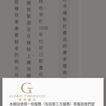
特
這
圈
市
色，
種
旋
場
早
效
緊
對
於
果
固
於
1930
需
定
產
年
要
在
品
代
超
錶
的
初
卓
殼
需
已
的
上，
求
配
刷
確
遠
置
光
保
高
在
技
腕
於
勞
術，
錶
供
力
打
的
給。
士
造
防
錶
從
因
水
本網站使用一些服務（包括第三方服務）來幫助我們提