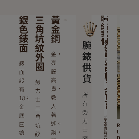
銀
三
黃
聯
絡
色
角
金
我
錶
坑
鋼
們
腕
發
面
紋
送
錶
金，
外
留
言
亮
錶
圈
供
請
麗
面
貨
輸
高
設
勞
入
貴，
有
力
留
所
教
18K
士
有
言
人
金
三
勞
著
底
角
感
力
迷。
座
坑
謝
Rolex
士
您
Lady-
鋼，
鑲
紋
關
Datejust
腕