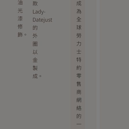
油
成
款
光
為
Lady-
漆
全
Datejust
修
球
的
飾。
勞
外
力
圈
士
以
特
金
約
製
零
成。
售
商
網
絡
的
一