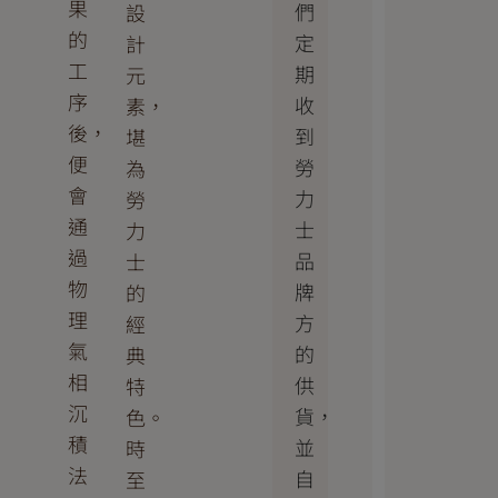
果
們
設
的
定
計
工
期
元
序
收
素，
後，
到
堪
便
勞
為
會
力
勞
通
士
力
過
品
士
物
牌
的
理
方
經
氣
的
典
相
供
特
沉
貨，
色。
積
並
時
法
自
至