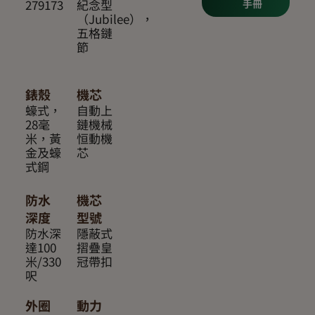
279173
紀念型
手冊
（Jubilee），
五格鏈
節
錶殼
機芯
蠔式，
自動上
28毫
鏈機械
米，黃
恒動機
金及蠔
芯
式鋼
防水
機芯
深度
型號
防水深
隱蔽式
達100
摺疊皇
米/330
冠帶扣
呎
外圈
動力