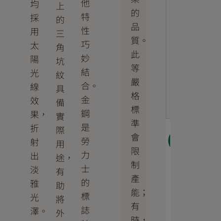
他
均
上
的
特
採
的
品
性
用
三
質。
巧
太
角
此
妙
陽
坑
等
結
光
紋
嚴
合。
線
具
格
金
效
備
標
鋼
果，
實
準
是
折
際
會
勞
下一
射
用
步
限
力
出
途，
制
士
淡
有
產
的
雅
助
能；
標
光
將
有
誌
澤。
外
時，