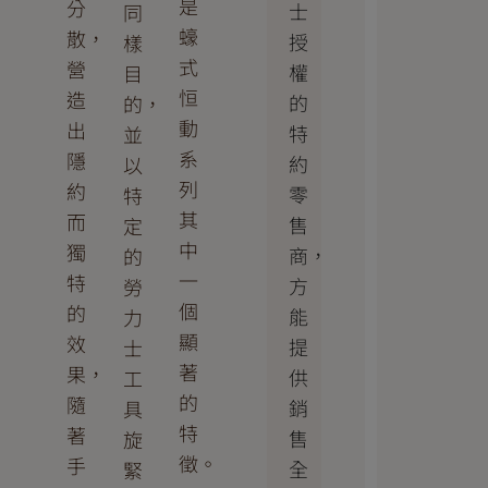
是
分
士
同
蠔
散，
授
樣
式
營
權
目
恒
造
的
的，
動
出
特
並
系
隱
約
以
列
約
零
特
其
而
售
定
中
獨
商，
的
一
特
方
勞
個
的
能
力
顯
效
提
士
著
果，
供
工
的
隨
銷
具
特
著
售
旋
徵。
手
全
緊