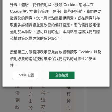
款
錶
此，
性
升線上體驗。我們使用以下幾類 Cookie，您可以在
之
面
部
能。
Cookie 設定中進行管理。在使用這些服務前，我們需要
中，
中
分
而
徵得您的同意。您也可以點擊拒絕同意，或在同意前存
至
央
型
底
取更多詳細資訊並更改您的偏好設定。您的偏好設定僅
1933
往
號
蓋
適用於本網站。您可以隨時返回本網站或造訪我們的隱
年
外
的
上
私權政策以變更您的偏好設定。
正
擴
存
可
式
展
貨
見
授權第三方服務即表示您允許放置和讀取 Cookie，以及
註
的
可
的
使用必要的追蹤技術來確保我們網站的可靠性和安全
冊
刻
能
坑
性。
商
紋。
有
紋
Cookie 設置
全都接受
標
光
限。
設
名
線
唯
計
稱。
沿
有
亦
這
刻
勞
出
亦
紋
力
於