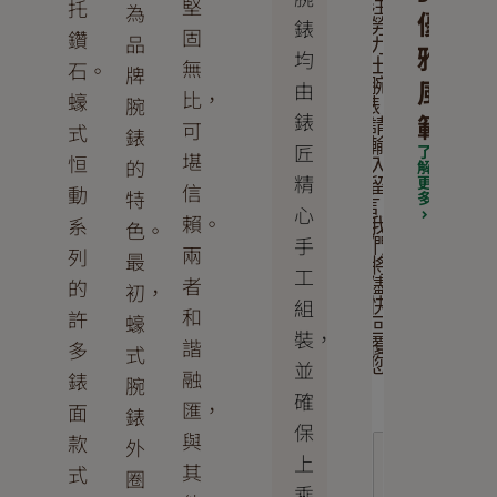
堅
托
注
為
優
錶
勞
固
鑽
品
力
雅
均
無
石。
士
牌
風
由
腕
比，
蠔
腕
錶。
錶
範
可
請
式
錶
輸
匠
了
堪
恒
的
入
解
精
更
留
信
動
特
多
言，
心
賴。
系
色。
我
手
們
兩
列
最
將
工
者
的
儘
初，
組
快
和
許
蠔
回
裝，
諧
多
覆
式
並
您
融
錶
腕
確
匯，
面
錶
保
與
款
外
上
其
式
圈
乘