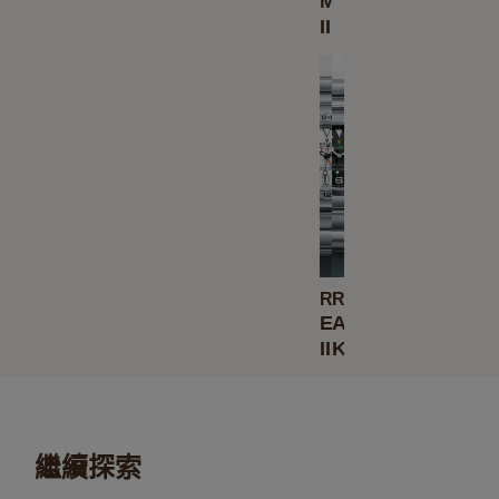
Master
II
Rolex
Rolex
Explorer
Air-
II
King
繼續探索