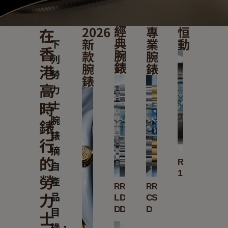
2026
專
恒
在
經
新
業
動
下
典
香
款
腕
腕
列
腕
錶
港
錶
勞
錶
高
力
時
士
腕
錶
錶
行
摘
的
Rolex
自
1908
勞
產
Rolex
Rolex
Rolex
Rolex
力
品
Land-
Day-
Cosmograph
Submariner
Dweller
Date
Daytona
目
士
錄，