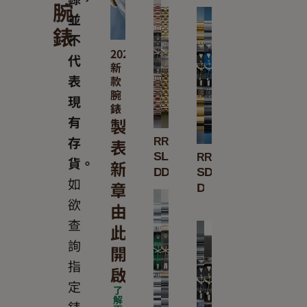
腕
並
錶
不
2026
代
新
表
款
腕
現
錶
有
製
存
表
Rolex
Rolex
Sky-
Lady-
Rolex
Rolex
貨。
新
Dweller
Datejust
Sea-
Deepsea
如
章
Dweller
欲
由
查
此
詢
開
指
啟
定
了
解
錶