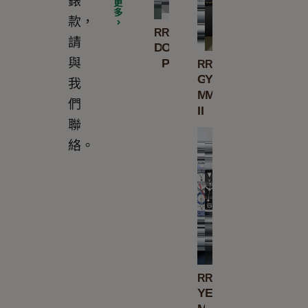
更
多
款，
Rolex
Rolex
請
Datejust
Oyster
與
Perpetual
Rolex
Rolex
GMT-
Yacht-
我
Master
Master
們
II
聯
絡。
Rolex
Rolex
Yacht-
Explorer