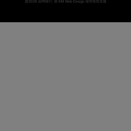
@2026
高時錶行.
由
KM Web Design
提供技術支援