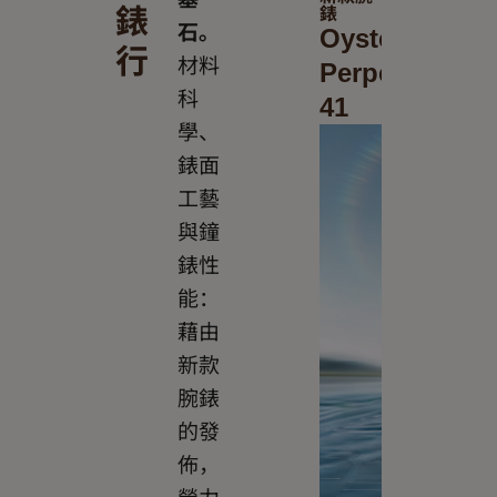
錶
錶
石。
Oyster
行
材料
Perpetual
科
41
學、
錶面
工藝
與鐘
錶性
能：
藉由
新款
腕錶
的發
佈，
勞力