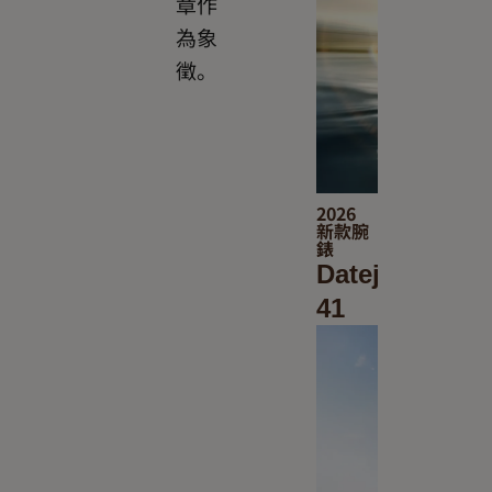
章作
為象
徵。
2026
新款腕
錶
Datejust
41