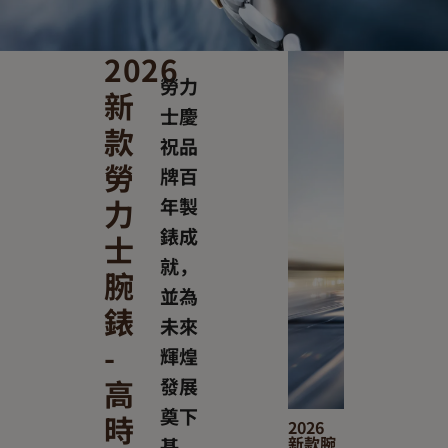
2026
勞力
新
士慶
款
祝品
勞
牌百
力
年製
錶成
士
就，
腕
並為
錶
未來
-
輝煌
高
發展
奠下
時
2026
新款腕
基