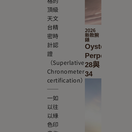
格的
頂級
天文
台精
2026
新款腕
密時
錶
計認
Oyster
證
Perpetual
（Superlative
28與
Chronometer
34
certification）
──
一如
以往
以綠
色印