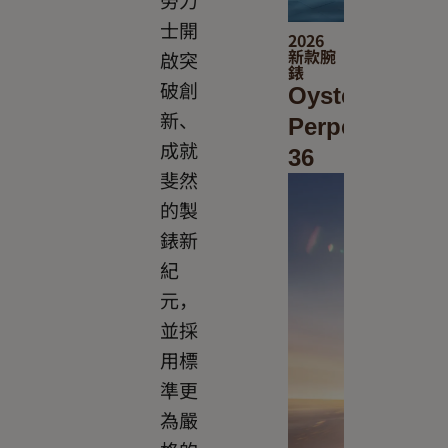
士開
2026
新款腕
啟突
錶
破創
Oyster
新、
Perpetual
成就
36
斐然
的製
錶新
紀
元，
並採
用標
準更
為嚴