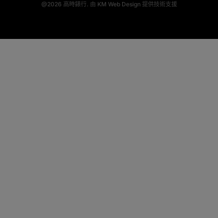
@2026
高時錶行.
由
KM Web Design
提供技術支援