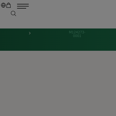
M124273-
0001