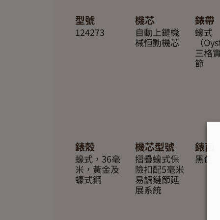
型號
機芯
錶帶
124273
自動上鏈機
蠔式
械恒動機芯
（Oys
三格
節
錶殼
機芯型號
錶面
蠔式，36毫
摺疊蠔式保
黑色
米，黃金及
險扣配5毫米
蠔式鋼
易調鏈節延
展系統