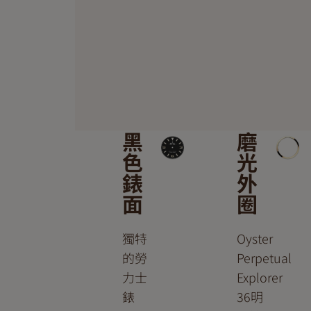
黑
磨
色
光
錶
外
面
圈
獨特
Oyster
的勞
Perpetual
力士
Explorer
錶
36明