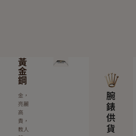
黃
金
鋼
腕
金，
亮麗
錶
高
供
貴，
貨
教人