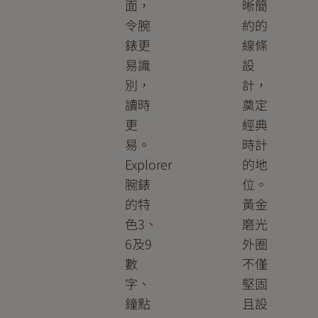
面，
晰簡
令腕
約的
錶更
線條
易識
設
別，
計，
讀時
奠定
更
經典
易。
時計
Explorer
的地
腕錶
位。
的特
黃金
色3、
磨光
6及9
外圈
數
不僅
字、
堅固
鐘點
且設