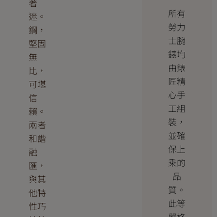
著
所有
迷。
勞力
鋼，
士腕
堅固
錶均
無
由錶
比，
匠精
可堪
心手
信
工組
賴。
裝，
兩者
並確
和諧
保上
融
乘的
匯，
品
與其
質。
他特
此等
性巧
嚴格