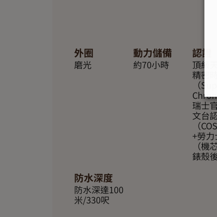
外圈
動力儲備
認證
磨光
約70小時
頂級
精密
（Supe
Chro
瑞士
文台
（CO
+勞力
（機
錶殼
防水深度
防水深達100
米/330呎