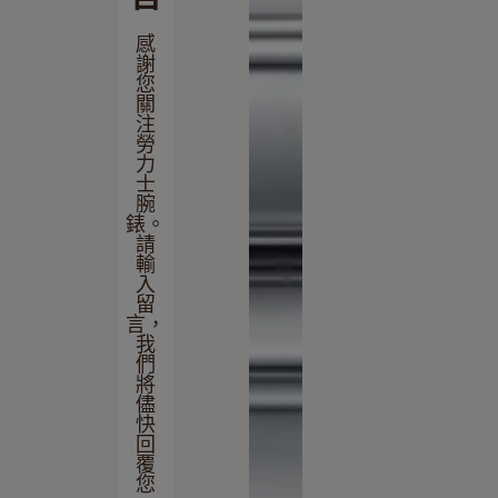
感
謝
您
關
注
勞
力
士
腕
錶。
請
輸
入
留
言，
我
們
將
儘
快
回
覆
您