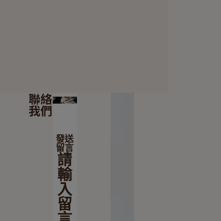
聯絡
我們
發送
留言
請
輸
入
留
言