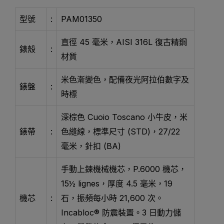
型號
:
PAM01350
直徑 45 毫米，AISI 316L 復古精鋼
錶殼
:
材質
米色漸變色，配備夜光阿拉伯數字及
錶盤
:
時標
深棕色 Cuoio Toscano 小牛皮，米
錶帶
:
色縫線，標準尺寸 (STD)，27/22
毫米，針扣 (BA)
手動上鍊機械機芯，P.6000 機芯，
15½ lignes，厚度 4.5 毫米，19
機芯
:
石，振頻每小時 21,600 次。
Incabloc® 防震裝置。3 日動力儲