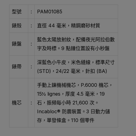
型號
:
PAM01085
錶殼
:
直徑 44 毫米，精鋼磨砂材質
藍色太陽放射紋，配備夜光阿拉伯數
錶盤
:
字及時標。9 點鐘位置設有小秒盤
深藍色小牛皮，米色縫線，標準尺寸
錶帶
:
(STD)，24/22 毫米，針扣 (BA)
手動上鍊機械機芯，P.6000 機芯，
15½ lignes，厚度 4.5 毫米，19
機芯
:
石，振頻每小時 21,600 次。
Incabloc® 防震裝置。3 日動力儲
存，單發條盒。110 個零件