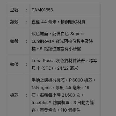
型號
:
PAM01653
錶殼
:
直徑 44 毫米，精鋼磨砂材質
灰色霧面，配備白色 Super-
錶盤
:
LumiNova® 夜光阿拉伯數字及時
標。9 點鐘位置設有小秒盤
Luna Rossa 灰色雙材質錶帶，標準
錶帶
:
尺寸 (STD)，24/22 毫米
手動上鍊機械機芯，P.6000 機芯，
15½ lignes，厚度 4.5 毫米，19
機芯
:
石，振頻每小時 21,600 次。
Incabloc® 防震裝置。3 日動力儲
存，單發條盒。110 個零件