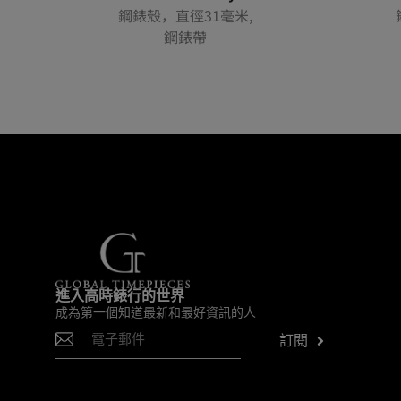
錶帶
鋼錶殼，直徑31毫米,
鋼錶帶
進入高時錶行的世界
成為第一個知道最新和最好資訊的人
訂閱