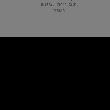
,
鋼錶殼，直徑41毫米,
鋼錶帶