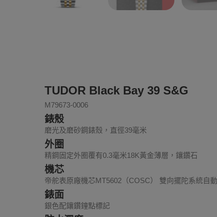
TUDOR Black Bay 39 S&G
M79673-0006
錶殼
磨光及磨砂鋼錶殼，直徑39毫米
外圈
精鋼固定外圈覆有0.3毫米18K黃金薄層，鑲鑽石
機芯
帝舵表原廠機芯MT5602（COSC） 雙向擺陀系統自
錶面
銀色配鑲鑽鐘點標記