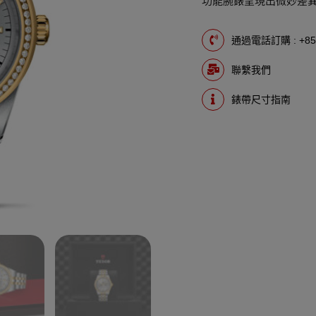
功能腕錶呈現出微妙差
通過電話訂購 : +852
聯繫我們
錶帶尺寸指南