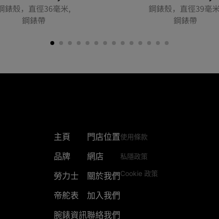
鋼錶殼，直徑36毫米,
鋼錶殼，直徑39毫米
鋼錶帶
鋼錶帶
主頁
門店位置
使用條款
品牌
網店
私隱政策
Cookie 政策
勞力士
關於我們
帝舵表
加入我們
腕錶資訊
聯絡我們