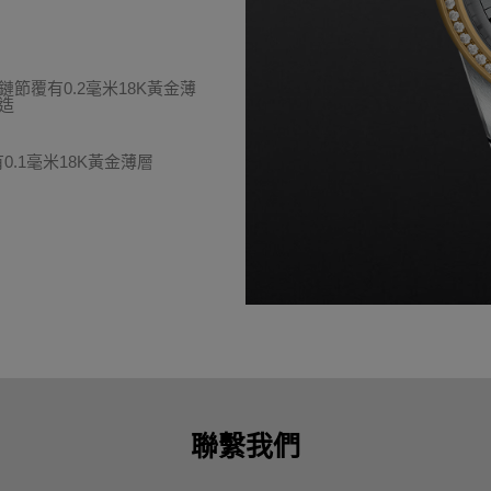
節覆有0.2毫米18K黃金薄
造
.1毫米18K黃金薄層
聯繫我們