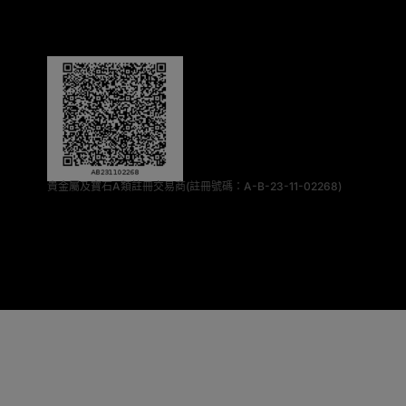
貴金屬及寶石A類註冊交易商(註冊號碼：A-B-23-11-02268)