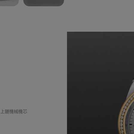
動上鏈機械機芯