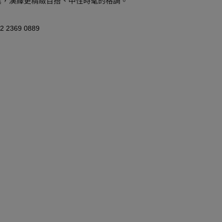
異，演繹更精緻百搭、中性時髦的格調。
 2369 0889