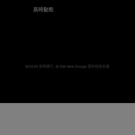
高時動態
@2026
高時錶行.
由
KM Web Design
提供技術支援