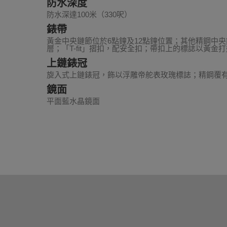
防水深度
防水深達100米（330呎）
錶帶
黃金中央鏈節位於6點鐘及12點鐘位置；其他精鋼中央鏈
層；「T-fit」摺扣，配安全扣；帶扣上的標誌以黃金打
上鏈錶冠
旋入式上鏈錶冠，飾以浮雕帝舵表玫瑰標誌；精鋼覆有0
鏡面
平面藍水晶鏡面