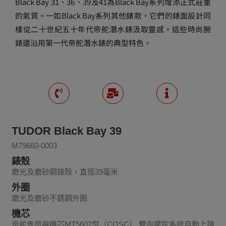
Black Bay 31、36、39及41為Black Bay系列增添正式莊重
的氣質。一如Black Bay系列其他錶款，它們的錶面設計同
樣從二十世紀五十年代帝舵潛水錶汲取靈感。這些時尚腕
錶還沿用第一代帝舵潛水錶的典型特色。
TUDOR Black Bay 39
M79660-0003
錶殼
磨光及磨砂鋼錶殼，直徑39毫米
外圈
磨光及磨砂不銹鋼外圈
機芯
帝舵表原廠機芯MT5602型（COSC） 雙向擺陀系統自動上鏈