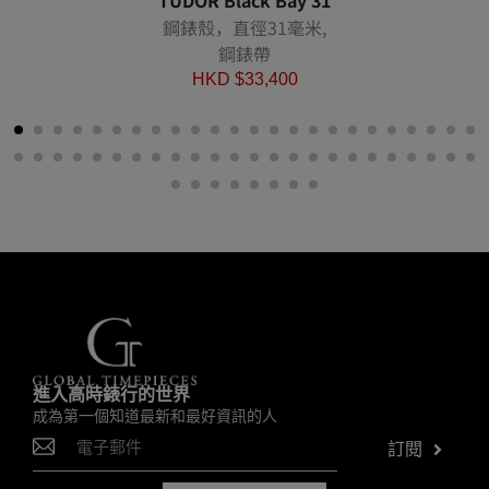
TUDOR Black Bay 31
鋼錶殼，直徑31毫米,
鋼錶帶
HKD $
33,400
進入高時錶行的世界
成為第一個知道最新和最好資訊的人
訂閱