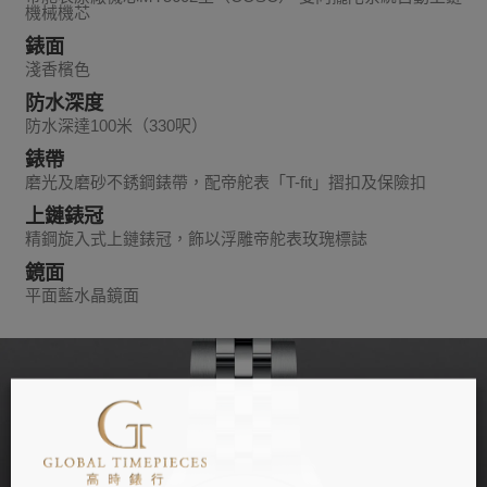
機械機芯
錶面
淺香檳色
防水深度
防水深達100米（330呎）
錶帶
磨光及磨砂不銹鋼錶帶，配帝舵表「T-fit」摺扣及保險扣
上鏈錶冠
精鋼旋入式上鏈錶冠，飾以浮雕帝舵表玫瑰標誌
鏡面
平面藍水晶鏡面