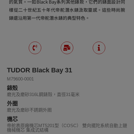
的氣質。一如Black Bay系列其他錶款，它們的錶面設計同
樣從二十世紀五十年代帝舵潛水錶汲取靈感。這些時尚腕
錶還沿用第一代帝舵潛水錶的典型特色。
TUDOR Black Bay 31
M79600-0001
錶殼
磨光及磨砂316L鋼錶殼，直徑31毫米
外圈
磨光及磨砂不銹鋼外圈
機芯
帝舵表原廠機芯MT5201型（COSC） 雙向擺陀系統自動上鏈
機械機芯 集成式結構