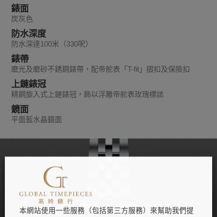
錶面
炭灰色
防水深度
防水深達100米（330呎）
錶帶
磨光及磨砂不銹鋼錶帶，配帝舵表「T-fit」摺扣及保險扣
上鏈錶冠
精鋼旋入式上鏈錶冠，飾以浮雕帝舵表玫瑰標誌
鏡面
平面藍水晶鏡面
本網站使用一些服務（包括第三方服務）來幫助我們提