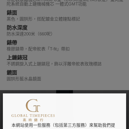
陀系統自動上鏈機械機芯 一體式GMT功能
錶面
黑色，圓拱形，搭配鍍金立體鐘點標記
防水深度
防水深達200米（660呎）
錶帶
橡膠錶帶，配帝舵表「T-fit」帶扣
上鏈錶冠
不銹鋼旋入式上鏈錶冠，飾以浮雕帝舵表玫瑰標誌
鏡面
圓拱形藍水晶鏡面
本網站使用一些服務（包括第三方服務）來幫助我們提