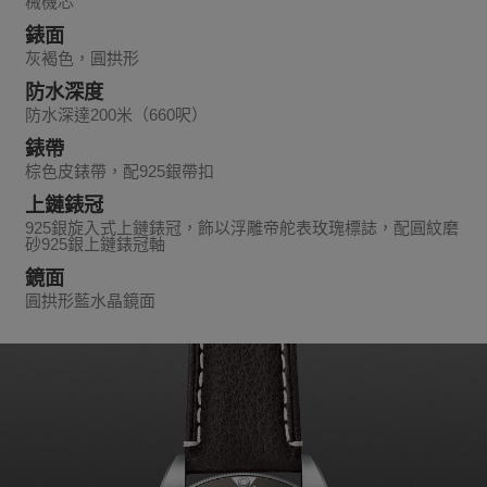
械機芯
錶面
灰褐色，圓拱形
防水深度
防水深達200米（660呎）
錶帶
棕色皮錶帶，配925銀帶扣
上鏈錶冠
925銀旋入式上鏈錶冠，飾以浮雕帝舵表玫瑰標誌，配圓紋磨
砂925銀上鏈錶冠軸
鏡面
圓拱形藍水晶鏡面