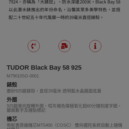
7924，亦稱為「大錶冠」，防水深達200米。Black Bay 58
以此潛水錶推出的年份命名，沿襲其眾多美學特色，並搭
配二十世紀五十年代風靡一時的39毫米直徑錶殼。
TUDOR Black Bay 58 925
M79010SG-0001
錶殼
磨砂925銀錶殼，直徑39毫米 透明藍水晶鏡面底蓋
外圈
925銀單向旋轉外圈，啞灰褐色陽極氧化鋁60分鐘刻度字圈，
鍍銀數字及鐘點標記
機芯
帝舵表原廠機芯MT5400（COSC） 雙向擺陀系統自動上鏈機