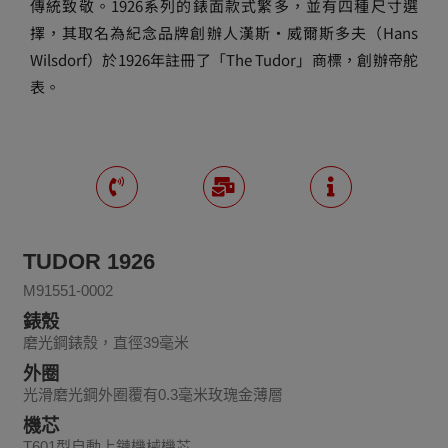
傳統致敬。1926系列的錶面款式繁多，並有四種尺寸選
擇，其取名為紀念品牌創辦人漢斯・威爾斯多夫（Hans
Wilsdorf）於1926年註冊了「The Tudor」商標，創辦帝舵
表。
TUDOR 1926
M91551-0002
錶殼
磨光鋼錶殼，直徑39毫米
外圈
光滑磨光鋼外圈覆有0.3毫米玫瑰金薄層
機芯
T601型自動上鏈機械機芯