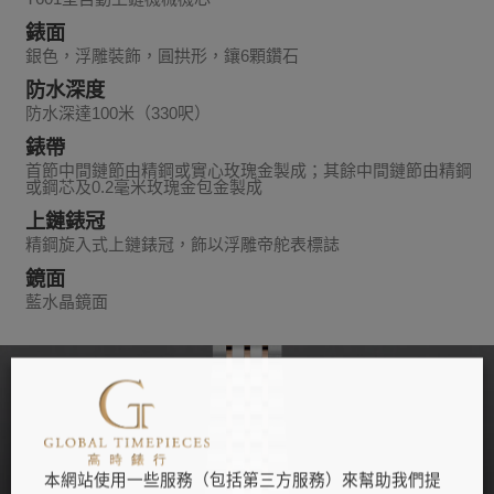
錶面
銀色，浮雕裝飾，圓拱形，鑲6顆鑽石
防水深度
防水深達100米（330呎）
錶帶
首節中間鏈節由精鋼或實心玫瑰金製成；其餘中間鏈節由精鋼
或鋼芯及0.2毫米玫瑰金包金製成
上鏈錶冠
精鋼旋入式上鏈錶冠，飾以浮雕帝舵表標誌
鏡面
藍水晶鏡面
本網站使用一些服務（包括第三方服務）來幫助我們提