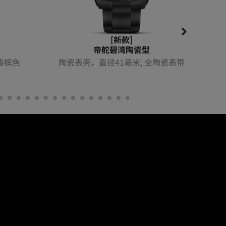
[新款]
帝舵碧湾陶瓷型
香槟色
陶瓷表壳，直径41毫米, 全陶瓷表带