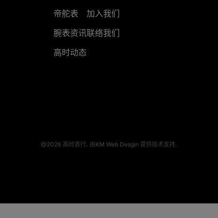
帝舵表
加入我们
腕表资讯
联络我们
高时动态
@2026
高时表行.
由
KM Web Desgin
提供技术支持.