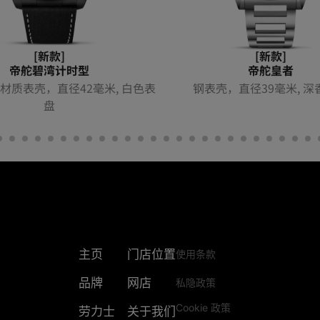
[新款]
[新款]
帝舵碧湾计时型
帝舵皇者
材质表壳，直径42毫米, 白色表
钢表壳，直径39毫米, 深
盘
主页
门店位置
使用条款
品牌
网店
私隐政策
Cookie 政策
劳力士
关于我们