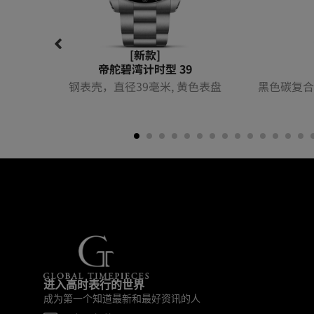
[新款]
帝舵碧湾计时型 39
钢表壳，直径39毫米, 黄色表盘
黑色碳复合
进入高时表行的世界
成为第一个知道最新和最好资讯的人