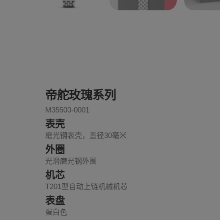
帝舵玫瑰系列
M35500-0001
表壳
磨光钢表壳，直径30毫米
外圈
光滑磨光钢外圈
机芯
T201型自动上链机械机芯
表盘
蛋白色