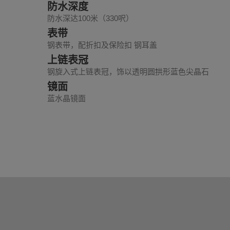
防水深度
防水深达100米（330呎）
表带
钢表带，配折扣及保险扣 钢耳盖
上链表冠
钢旋入式上链表冠，饰以透明圆拱形蓝色尖晶石
镜面
蓝水晶镜面