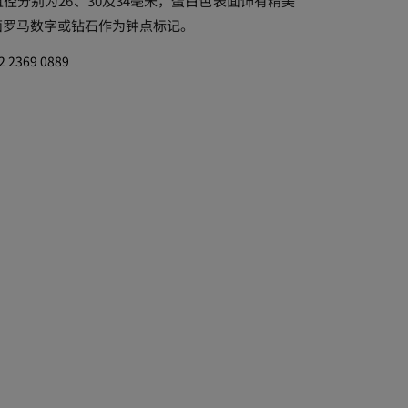
径分别为26、30及34毫米，蛋白色表面饰有精美
面罗马数字或钻石作为钟点标记。
2369 0889