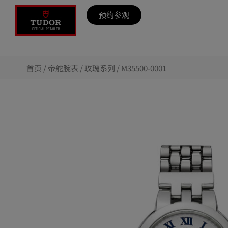
预约参观
首页
/
帝舵腕表
/
玫瑰系列
/ M35500-0001