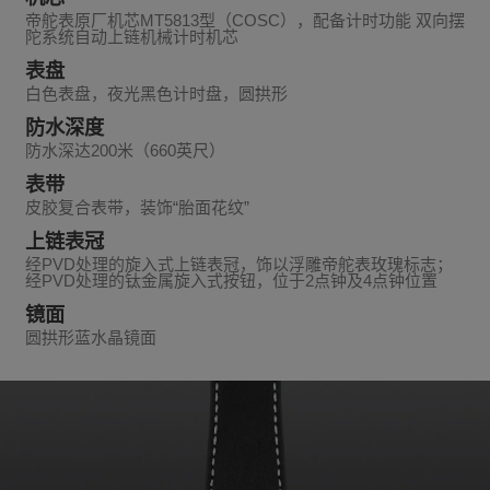
帝舵表原厂机芯MT5813型（COSC），配备计时功能 双向摆
陀系统自动上链机械计时机芯
表盘
白色表盘，夜光黑色计时盘，圆拱形
防水深度
防水深达200米（660英尺）
表带
皮胶复合表带，装饰“胎面花纹”
上链表冠
经PVD处理的旋入式上链表冠，饰以浮雕帝舵表玫瑰标志；
经PVD处理的钛金属旋入式按钮，位于2点钟及4点钟位置
镜面
圆拱形蓝水晶镜面