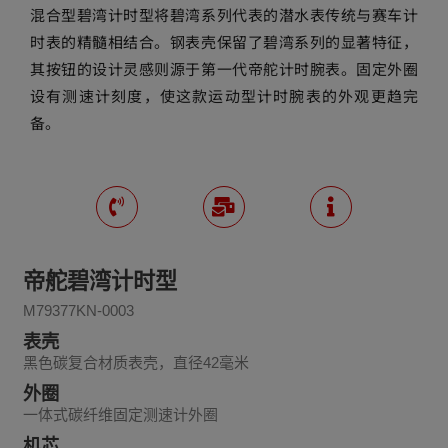
混合型碧湾计时型将碧湾系列代表的潜水表传统与赛车计
时表的精髓相结合。钢表壳保留了碧湾系列的显著特征，
其按钮的设计灵感则源于第一代帝舵计时腕表。固定外圈
设有测速计刻度，使这款运动型计时腕表的外观更趋完
备。
帝舵碧湾计时型
M79377KN-0003
表壳
黑色碳复合材质表壳，直径42毫米
外圈
一体式碳纤维固定测速计外圈
机芯