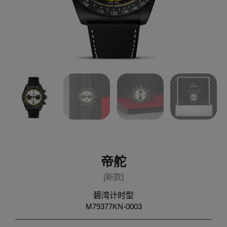
帝舵
[新款]
碧湾计时型
M79377KN-0003