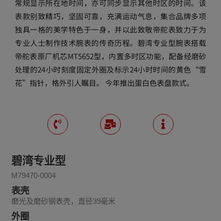
常规显示所在地时间，亦可同步显示其他时区的时间。该
表款别致精巧，坚固可靠，充满运动气息，集合品牌多项
独具一格的美学特色于一身，并以此致敬帝舵表致力于为
专业人士制作技术腕表的传奇历程。碧湾专业型腕表搭载
帝舵表原厂机芯MT5652型，内置多时区功能，配备经磨砂
处理的24小时刻度固定外圈及标示24小时时间的黄色“雪
花”指针，格外引人瞩目。 今年推出蛋白色表盘款式。
碧湾专业型
M79470-0004
表壳
磨光及磨砂钢表壳，直径39毫米
外圈