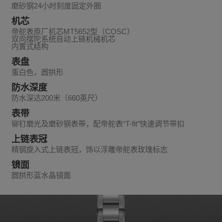
磨砂钢24小时刻度固定外圈
机芯
帝舵表原厂机芯MT5652型（COSC）
双向摆陀系统自动上链机械机芯
内置式结构
表盘
蛋白色，圆拱形
防水深度
防水深达200米（660英尺）
表带
铆钉磨光及磨砂钢表带，配帝舵表“T-fit”快速调节带扣
上链表冠
精钢旋入式上链表冠，饰以浮雕帝舵表玫瑰标志
镜面
圆拱形蓝水晶镜面