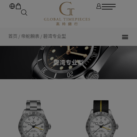
首页
/
帝舵腕表
/ 碧湾专业型
碧湾专业型