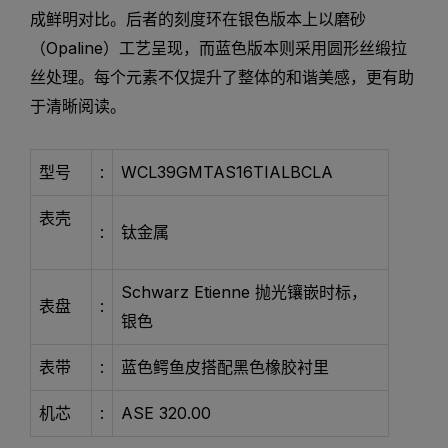
成鲜明对比。后者的刻度环在银色版本上以磨砂
（Opaline）工艺呈现，而蓝色版本则采用圆形丝缎拉
丝处理。每个元素不仅提升了整体的和谐美感，更有助
于清晰阅读。
型号
:
WCL39GMTAS16TIALBCLA
表壳
:
钛金属
Schwarz Etienne 抛光镶嵌时标，
表盘
:
银色
表带
:
蓝色鳄鱼皮搭配黑色橡胶衬里
机芯
:
ASE 320.00