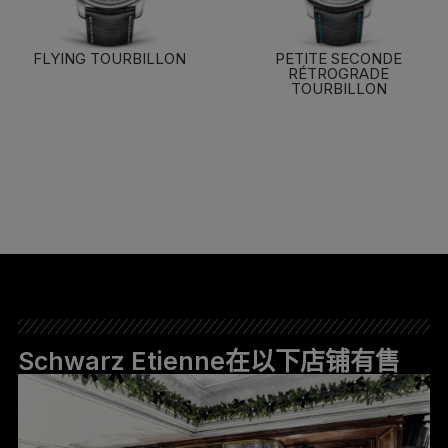
FLYING TOURBILLON
PETITE SECONDE
RÉTROGRADE
了解更多
TOURBILLON
了解更多
Schwarz Etienne在以下店铺有售