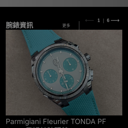
1
6
腕錶資訊
更多
Parmigiani Fleurier TONDA PF