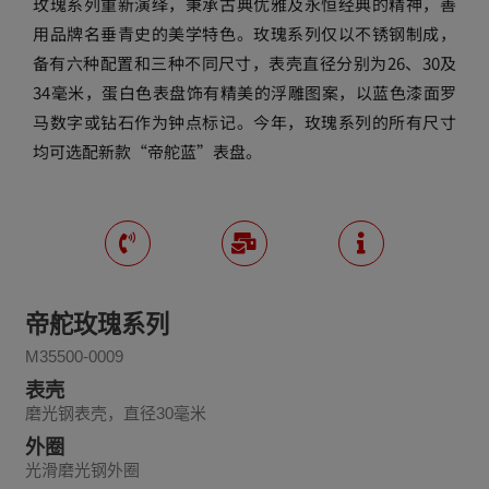
玫瑰系列重新演绎，秉承古典优雅及永恒经典的精神，善
用品牌名垂青史的美学特色。玫瑰系列仅以不锈钢制成，
备有六种配置和三种不同尺寸，表壳直径分别为26、30及
34毫米，蛋白色表盘饰有精美的浮雕图案，以蓝色漆面罗
马数字或钻石作为钟点标记。今年，玫瑰系列的所有尺寸
均可选配新款“帝舵蓝”表盘。
帝舵玫瑰系列
M35500-0009
表壳
磨光钢表壳，直径30毫米
外圈
光滑磨光钢外圈