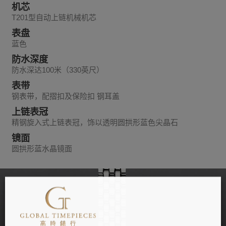
机芯
T201型自动上链机械机芯
表盘
蓝色
防水深度
防水深达100米（330英尺）
表带
钢表带，配摺扣及保险扣 钢耳盖
上链表冠
精钢旋入式上链表冠，饰以透明圆拱形蓝色尖晶石
镜面
圆拱形蓝水晶镜面