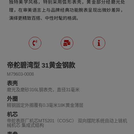
独特美学风格，特别采用弧形表壳，黄金部分经磨光处
理，在审美语言上与品牌经典功能腕表呈现出微妙差异，
演绎更精致百搭、中性时髦的格调。
帝舵碧湾型 31黄金钢款
M79603-0008
表壳
磨光及磨砂316L钢表壳，直径31毫米
外圈
精钢固定外圈覆有0.3毫米18K黄金薄层
机芯
帝舵表原厂机芯MT5201（COSC） 双向摆陀系统自动上链机
械机芯 集成式结构