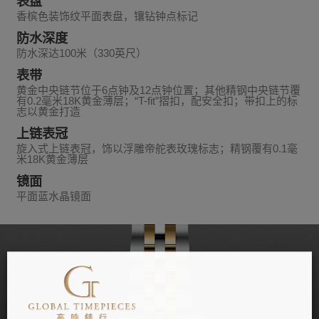
表盘
香槟色装饰纹平面表盘，镶钻钟点标记
防水深度
防水深达100米（330英尺）
表带
黄金中央链节位于6点钟及12点钟位置；其他精钢中央链节覆
有0.2毫米18K黄金薄层；“T-fit”摺扣，配安全扣；带扣上的标
志以黄金打造
上链表冠
旋入式上链表冠，饰以浮雕帝舵表玫瑰标志；精钢覆有0.1毫
米18K黄金薄层
镜面
平面蓝水晶镜面