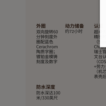
外圈
动力储备
认证
双向旋转60
超卓
约72小时
分钟刻度外
精密
圈配蓝色
（Supe
Cerachrom
Chro
陶质字圈；
瑞士
镀铂金模铸
文台
刻度及数字
（CO
+劳力
（机
表壳
防水深度
防水深达100
米/330英尺