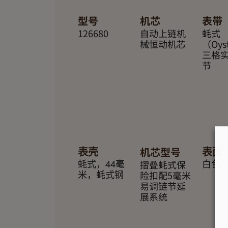
型号
机芯
表带
126680
自动上链机
蚝式
械恒动机芯
（Oys
三格
节
机芯型号
表壳
表面
摺叠蚝式保
蚝式，44毫
白色
险扣配5毫米
米，蚝式钢
易调链节延
展系统