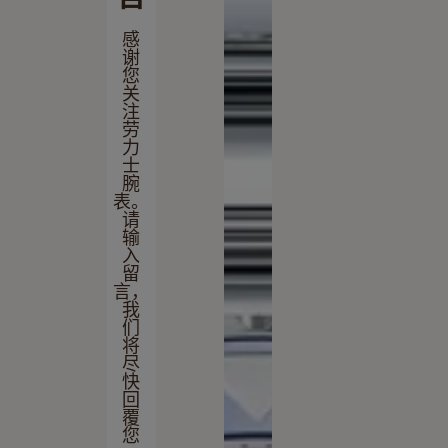
感
谢
您
关
注
劳
力
士
腕
表。
请
输
入
留
言，
我
们
将
尽
快
回
覆
您