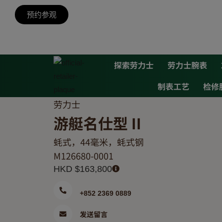
预约参观
探索劳力士
劳力士腕表
制表工艺
检修
劳力士
游艇名仕型 II
蚝式，44毫米，蚝式钢
M126680-0001
HKD $
163,800
+852 2369 0889
发送留言