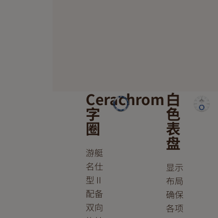
Cerachrom
白
字
色
圈
表
盘
游艇
名仕
显示
型 II
布局
配备
确保
双向
各项