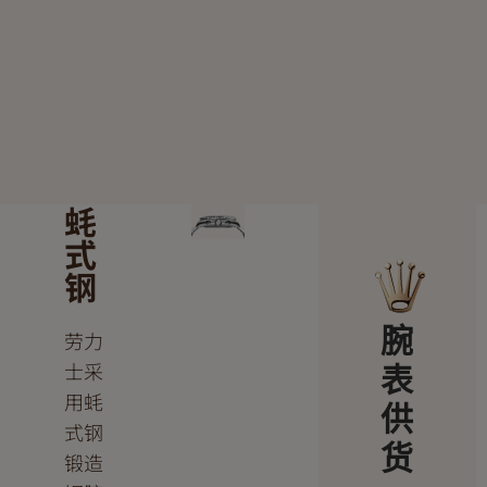
蚝
式
钢
腕
劳力
士采
表
用蚝
供
式钢
货
锻造