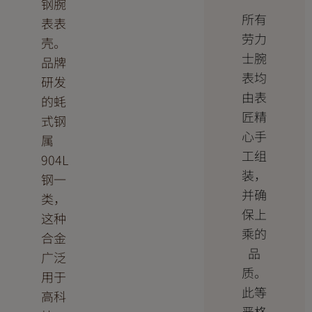
钢腕
所有
表表
劳力
壳。
士腕
品牌
表均
研发
由表
的蚝
匠精
式钢
心手
属
工组
904L
装，
钢一
并确
类，
保上
这种
乘的
合金
品
广泛
质。
用于
此等
高科
严格