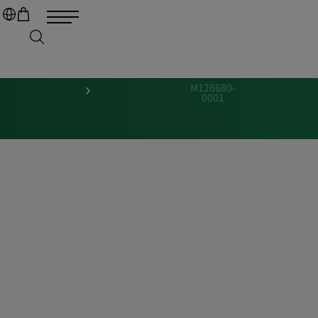
M126680-
0001