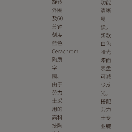
旋转
功能
外圈
清晰
及60
易
分钟
读。
刻度
新款
蓝色
白色
Cerachrom
哑光
陶质
漆面
字
表盘
圈。
可减
由于
少反
劳力
光，
士采
搭配
用的
劳力
高科
士专
技陶
业腕