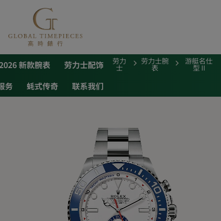
劳力
劳力士腕
游艇名仕
2026 新款腕表
劳力士配饰
士
表
型 II
服务
蚝式传奇
联系我们