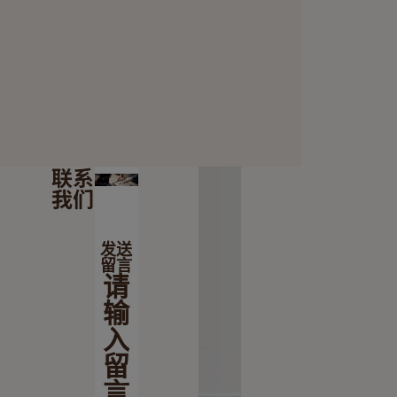
联系
我们
发送
留言
请
输
入
留
言