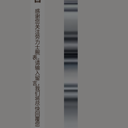
感
谢
您
关
注
劳
力
士
腕
表。
请
输
入
留
言，
我
们
将
尽
快
回
覆
您