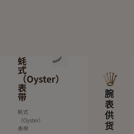
蚝
式
（Oyster）
表
腕
带
表
蚝式
供
（Oyster）
货
表带