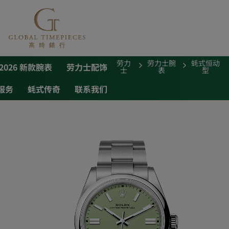
劳力
劳力士腕
蚝式恒动
2026 新款腕表
劳力士配饰
士
表
型
服务
蚝式传奇
联系我们