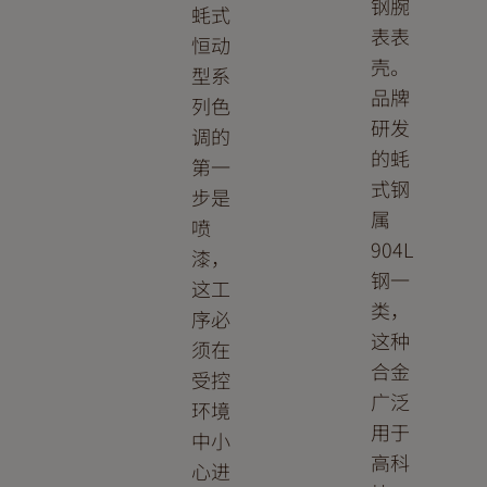
钢腕
蚝式
表表
恒动
壳。
型系
品牌
列色
研发
调的
的蚝
第一
式钢
步是
属
喷
904L
漆，
钢一
这工
类，
序必
这种
须在
合金
受控
广泛
环境
用于
中小
高科
心进