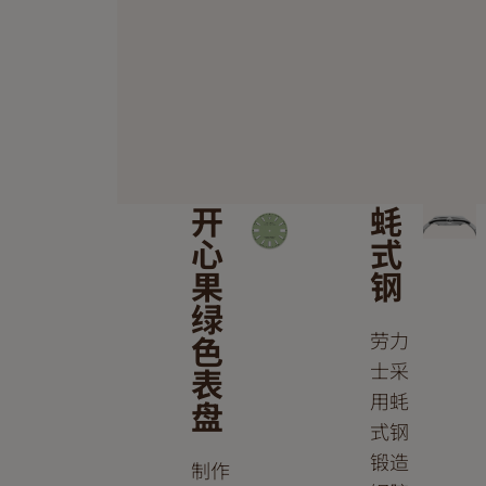
开
蚝
心
式
果
钢
绿
劳力
色
士采
表
用蚝
盘
式钢
锻造
制作