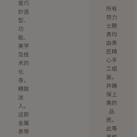
是巧
所有
妙造
劳力
型、
士腕
功
表均
能、
由表
美学
匠精
及技
心手
术的
工组
化
装，
身，
并确
精致
保上
迷
乘的
人。
品
这款
质。
金属
此等
表带
严格