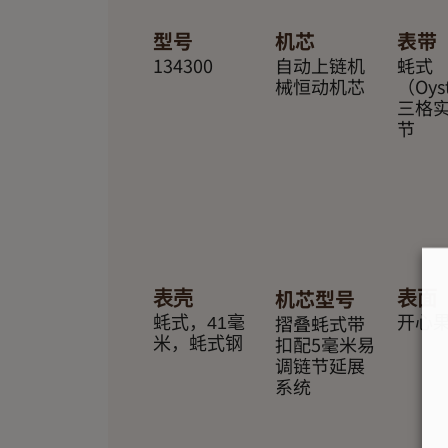
型号
机芯
表带
134300
自动上链机
蚝式
械恒动机芯
（Oys
三格
节
机芯型号
表壳
表面
摺叠蚝式带
蚝式，41毫
开心
扣配5毫米易
米，蚝式钢
调链节延展
系统