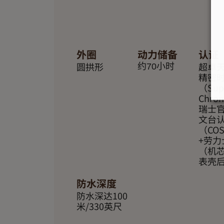
外圈
动力储备
认证
圆拱形
超卓
约70小时
精密
（Supe
Chro
瑞士
文台
（CO
+劳力
（机
表壳
防水深度
防水深达100
米/330英尺