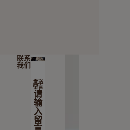
联系
我们
发送
留言
请
输
入
留
言