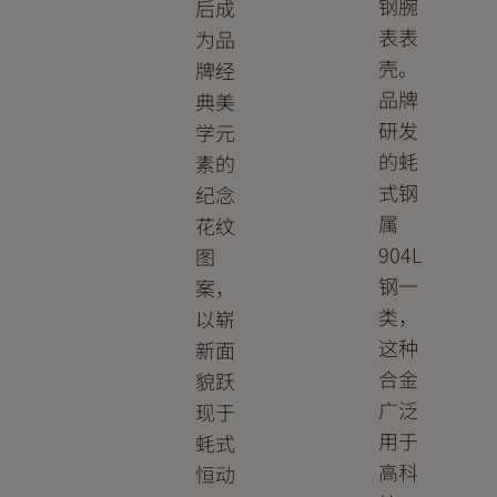
钢腕
后成
表表
为品
壳。
牌经
品牌
典美
研发
学元
的蚝
素的
式钢
纪念
属
花纹
904L
图
钢一
案，
类，
以崭
这种
新面
合金
貌跃
广泛
现于
用于
蚝式
高科
恒动