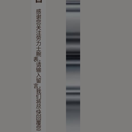
感
谢
您
关
注
劳
力
士
腕
表。
请
输
入
留
言，
我
们
将
尽
快
回
覆
您