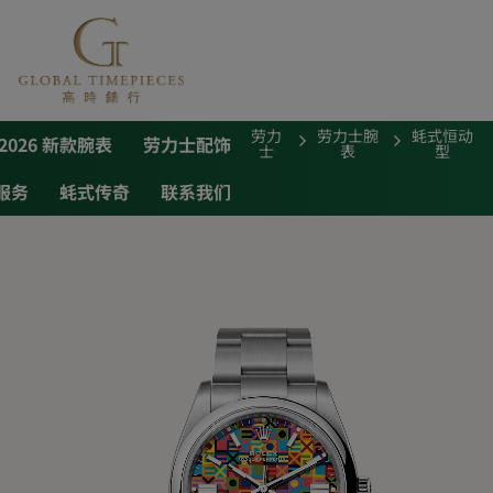
劳力
劳力士腕
蚝式恒动
2026 新款腕表
劳力士配饰
士
表
型
服务
蚝式传奇
联系我们