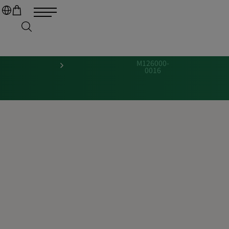
M126000-
0016