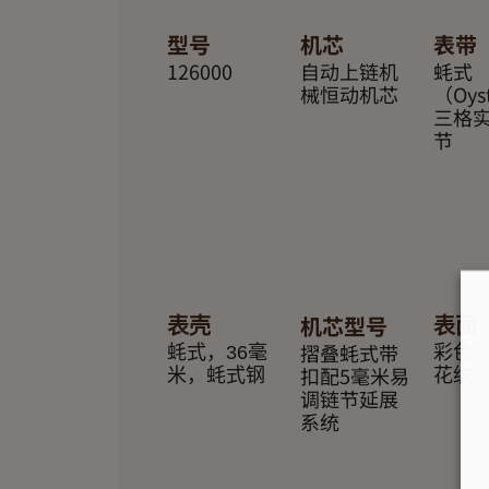
型号
机芯
表带
126000
自动上链机
蚝式
械恒动机芯
（Oys
三格
节
机芯型号
表壳
表面
摺叠蚝式带
蚝式，36毫
彩色
扣配5毫米易
米，蚝式钢
花纹
调链节延展
系统