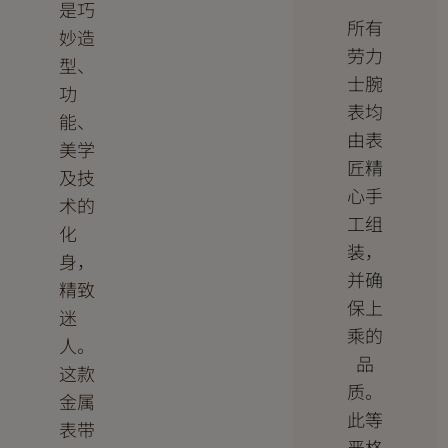
是巧
所有
妙造
劳力
型、
士腕
功
表均
能、
由表
美学
匠精
及技
心手
术的
工组
化
装，
身，
并确
精致
保上
迷
乘的
人。
品
这款
质。
金属
此等
表带
严格