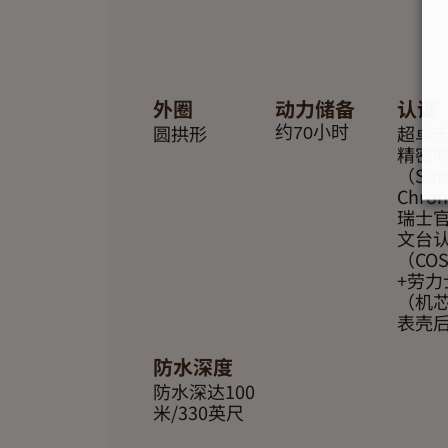
外圈
动力储备
认证
圆拱形
超卓
约70小时
精密
（Supe
Chro
瑞士
文台
（CO
+劳力
（机
表壳
防水深度
防水深达100
米/330英尺