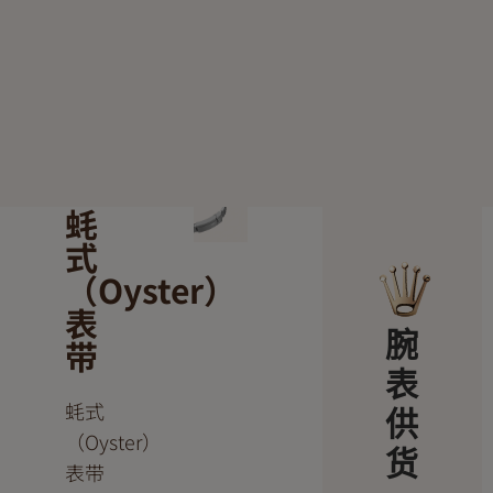
蚝
式
（Oyster）
表
腕
带
表
蚝式
供
（Oyster）
货
表带