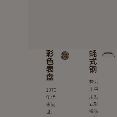
彩
蚝
色
式
表
钢
盘
劳力
士采
1970
用蚝
年代
式钢
末问
锻造
世、