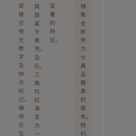
其
显
销
具
镂
著
售
旋
空
的
全
紧
夜
特
新
于
光
征。
劳
表
数
力
壳。
字
士
及
及
真
后，
钟
品
三
点
腕
角
标
表
坑
记，
的
纹
确
服
演
保
务。
变
在
特
为
任
约
一