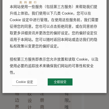
供
而
在
的
本网站使用一些服务（包括第三方服务）来帮助我们提
给。
成，
劳
防
升线上体验。我们使用以下几类 Cookie，您可以在
该
力
因
水
Cookie 设定中进行管理。在使用这些服务前，我们需要
技
士
此，
性
征得您的同意。您也可以点击拒绝同意，或在同意前存
术
表
部
能。
取更多详细资讯并更改您的偏好设定。您的偏好设定仅
亦
款
分
而
适用于本网站。您可以随时返回本网站或造访我们的隐
应
之
型
底
私权政策以变更您的偏好设定。
用
中，
号
盖
于
至
的
上
授权第三方服务即表示您允许放置和读取 Cookie，以及
蚀
1933
存
可
使用必要的追踪技术来确保我们网站的可靠性和安全
刻
年
货
见
性。
蜂
正
可
的
Cookie 设定
全都接受
巢
式
能
坑
格
注
有
纹
边
册
限。
设
界
商
唯
计