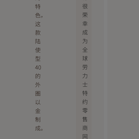
很
特
荣
色，
幸
这
成
款
为
陆
全
使
球
型
劳
40
力
的
士
外
特
圈
约
以
零
金
售
制
商
成。
网