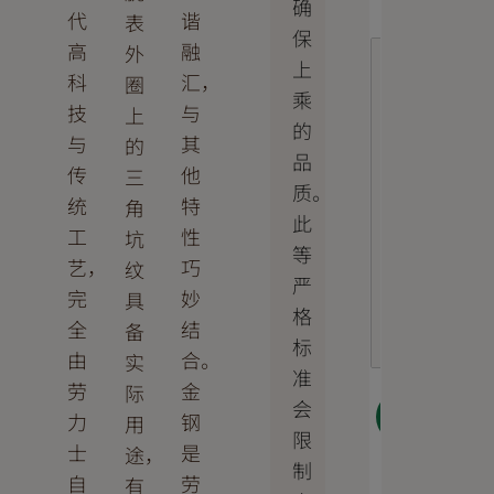
确
代
谐
表
保
高
融
外
上
科
汇，
圈
乘
技
与
上
的
与
其
的
品
传
他
三
质。
统
特
角
此
工
性
坑
等
艺，
巧
纹
严
完
妙
具
格
全
结
备
标
由
合。
实
准
劳
金
际
会
下一
力
钢
用
步
限
士
是
途，
制
自
劳
有