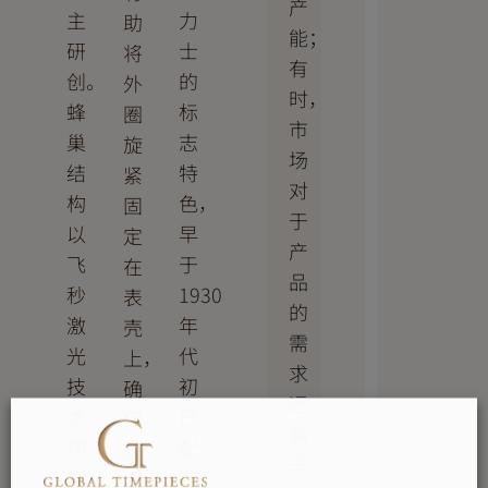
产
主
力
助
能；
研
士
将
有
创。
的
外
时，
蜂
标
圈
市
巢
志
旋
场
结
特
紧
对
构
色，
固
于
以
早
定
产
飞
于
在
品
秒
1930
表
的
激
年
壳
需
光
代
上，
求
技
初
确
远
术
已
保
高
切
配
腕
于
割
置
表