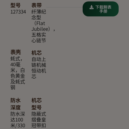
型号
表带
下载腕表
127334
纤薄纪
手册
念型
（Flat
Jubilee），
五格实
心链节
机芯
表壳
自动上
蚝式，
链机械
40毫
恒动机
米，白
芯
色黄金
及蚝式
钢
防水
机芯
深度
型号
防水深
隐蔽式
达100
摺叠皇
米/330
冠带扣