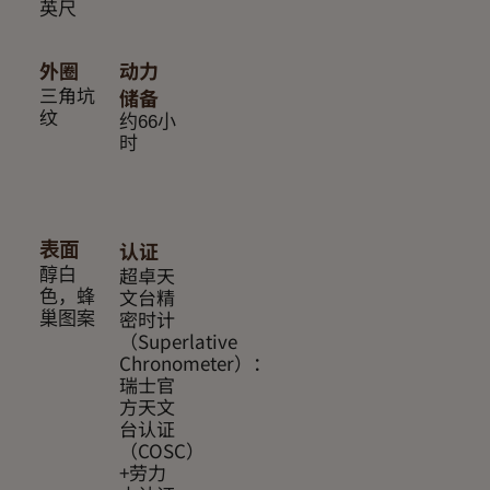
英尺
外圈
动力
三角坑
储备
纹
约66小
时
认证
表面
超卓天
醇白
文台精
色，蜂
密时计
巢图案
（Superlative
Chronometer）：
瑞士官
方天文
台认证
（COSC）
+劳力