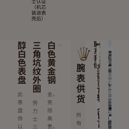
士认证
（机芯
装进表
壳后）
醇
三
白
联
系
白
角
色
我
色
坑
黄
们
腕
发
表
纹
金
送
盘
外
钢
表
留
言
圈
供
请
此
金，
输
货
表
亮
劳
入
盘
丽
力
留
所
饰
高
士
有
言
以
贵，
三