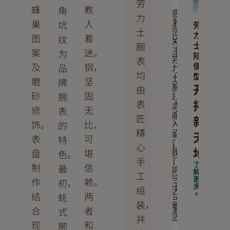
劳
蜂
教
角
感
力
巢
人
坑
谢
劳
士
您
力
图
着
纹
关
士
腕
案
迷。
注
为
陆
表
劳
使
及
钢，
品
力
均
型
士
磨
坚
牌
开
由
腕
砂
固
腕
表。
拓
表
请
修
无
表
输
匠
新
饰。
比，
的
入
精
天
留
表
可
特
言，
心
地
盘
堪
色。
我
手
们
了
制
信
最
将
解
工
更
作
赖。
尽
初，
多
组
快
结
两
蚝
回
装，
覆
合
者
式
并
您
现
和
腕