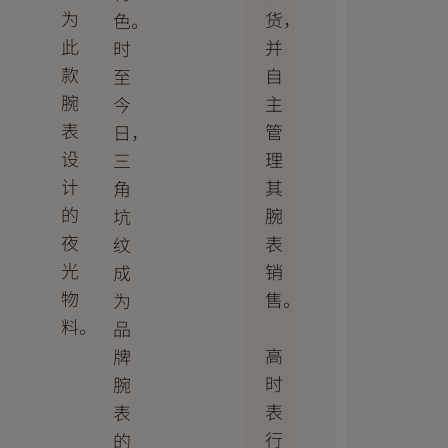
为
货，
色。
此
并
时
款
自
至
腕
主
今
表
管
日，
设
理
三
计
其
角
的
腕
坑
夜
表
纹
光
销
成
物
售。
为
料。
品
高
牌
时
腕
表
表
行
的