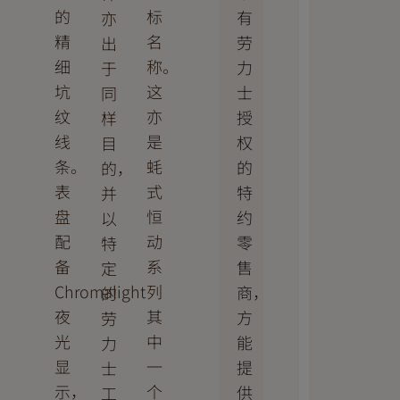
的
标
有
亦
精
名
劳
出
细
称。
力
于
坑
这
士
同
纹
亦
授
样
线
是
权
目
条。
蚝
的
的，
表
式
特
并
盘
恒
约
以
配
动
零
特
备
系
售
定
Chromalight
列
商，
的
夜
其
方
劳
光
中
能
力
显
一
提
士
示，
个
供
工