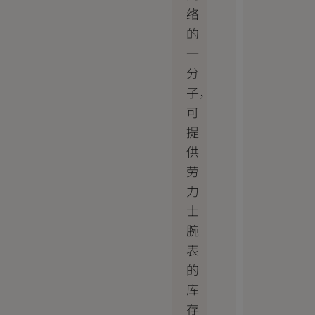
络
的
一
分
子，
可
提
供
劳
力
士
腕
表
的
库
存