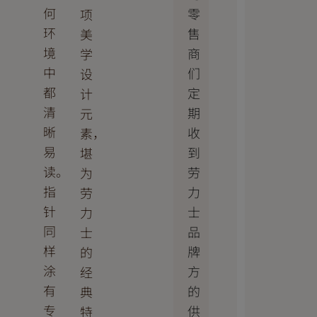
何
零
项
环
售
美
境
商
学
中
们
设
都
定
计
清
期
元
晰
收
素，
易
到
堪
读。
劳
为
指
力
劳
针
士
力
同
品
士
样
牌
的
涂
方
经
有
的
典
专
供
特