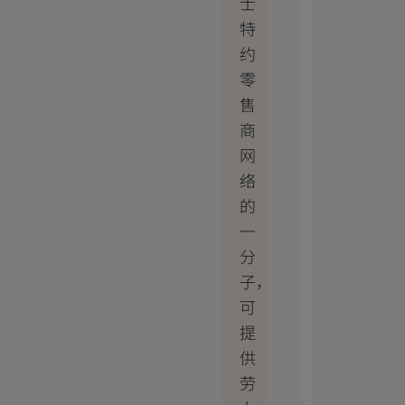
士
特
约
零
售
商
网
络
的
一
分
子，
可
提
供
劳