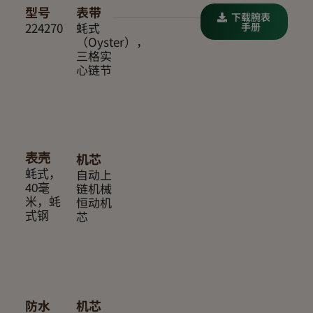
型号
表带
下载腕表
224270
蚝式
手册
（Oyster），
三格实
心链节
机芯
表壳
自动上
蚝式，
链机械
40毫
恒动机
米，蚝
芯
式钢
防水
机芯