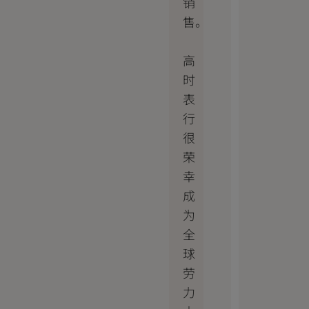
销
售。
高
时
表
行
很
荣
幸
成
为
全
球
劳
力