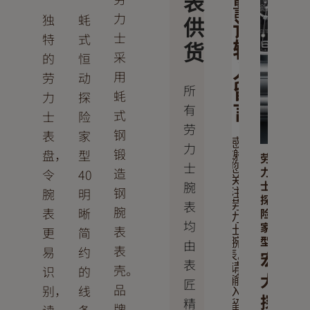
表
留
言
力
独
蚝
供
请
士
特
式
输
货
采
的
恒
入
用
劳
动
留
所
蚝
力
探
有
言
式
士
险
劳
钢
表
家
感
力
锻
盘，
型
谢
劳
士
您
力
造
令
40
关
士
腕
钢
腕
明
注
探
表
劳
腕
表
晰
险
力
均
家
表
更
简
士
型
由
腕
表
易
约
宏
表。
表
壳。
请
识
的
大
输
匠
品
别，
线
入
探
精
留
牌