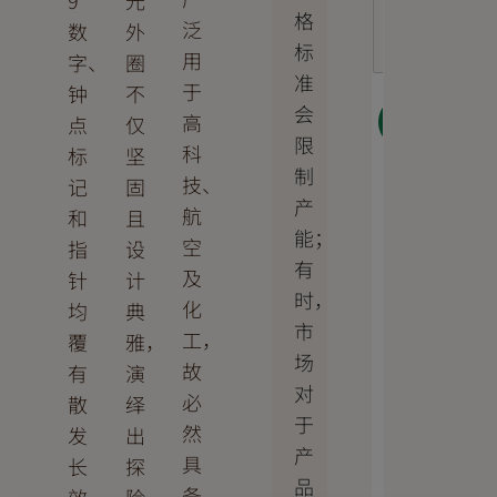
9
光
格
泛
数
外
标
用
字、
圈
准
于
钟
不
会
高
下一
点
仅
步
限
科
标
坚
制
技、
记
固
产
航
和
且
能；
空
指
设
有
及
针
计
时，
化
均
典
市
工，
覆
雅，
场
故
有
演
对
必
散
绎
于
然
发
出
产
具
长
探
品
备