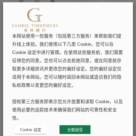
效
险
的
高
蓝
家
需
抗
光
型
求
腐
的
经
远
蚀
夜
典
本网站使用一些服务（包括第三方服务）来帮助我们提
高
性。
光
隽
升线上体验。我们使用以下几类 Cookie，您可以在
于
蚝
物
永
Cookie 设定中进行管理。在使用这些服务前，我们需要
供
式
料。
的
征得您的同意。您也可以点击拒绝同意，或在同意前存
给。
钢
一
传
取更多详细资讯并更改您的偏好设定。您的偏好设定仅
非
如
统。
因
适用于本网站。您可以随时返回本网站或造访我们的隐
常
所
此，
私权政策以变更您的偏好设定。
耐
有
部
用，
劳
分
授权第三方服务即表示您允许放置和读取 Cookie，以及
经
力
使用必要的追踪技术来确保我们网站的可靠性和安全
型
打
士
性。
号
磨
时
的
Cookie 设定
全都接受
后