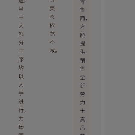
造，
零
美
当
售
态
中
商，
依
大
方
然
部
能
不
分
提
减。
工
供
序
销
均
售
以
全
人
新
手
劳
进
力
行，
士
力
真
臻
品