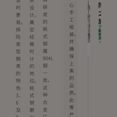
读
条
言，
险
心
研
时
设
我
之
手
们
发
更
计，
将
工
旅
的
易。
奠
尽
组
快
了
蚝
探
定
解
回
装，
更
式
险
经
覆
多
并
您
钢
家
典
确
属
型
时
保
904L
腕
计
上
钢
表
的
乘
一
的
地
的
类，
特
位。
品
这
色
蚝
质。
种
3、
式
此
合
6
钢
等
金
及
磨
严
广