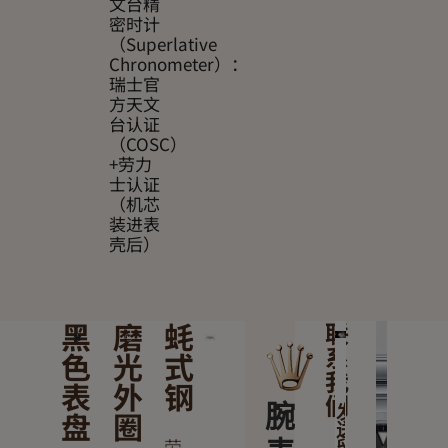
文台精
密时计
（Superlative
Chronometer）：
瑞士官
方天文
台认证
（COSC）
+劳力
士认证
（机芯
装进表
壳后）
黑
磨
蚝
联
系
色
光
式
我
表
外
钢
们
腕
发
盘
圈
送
劳