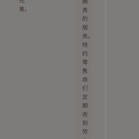
完
腕
善。
表
的
服
务。
特
约
零
售
商
们
定
期
收
到
劳