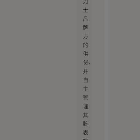
力
士
品
牌
方
的
供
货，
并
自
主
管
理
其
腕
表