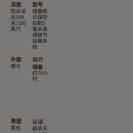
深度
型号
防水深
摺叠蚝
达100
式保险
米/330
扣配5
英尺
毫米易
调链节
延展系
统
外圈
动力
磨光
储备
约70小
时
认证
表面
超卓天
黑色