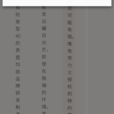
计，
存
散
探
货
发
险
可
出
家
能
耀
型
有
目
40
限。
光
的
唯
芒，
表
有
即
盘
劳
使
均
力
在
由
士
极
品
授
端
牌
权
的
研
的
环
发
特
境，
制
约
其