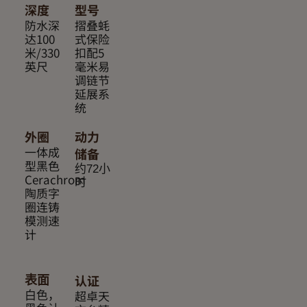
深度
型号
防水深
摺叠蚝
达100
式保险
米/330
扣配5
英尺
毫米易
调链节
延展系
统
外圈
动力
一体成
储备
型黑色
约72小
Cerachrom
时
陶质字
圈连铸
模测速
计
认证
表面
超卓天
白色，