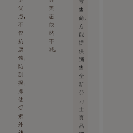
零
优
美
售
点，
态
商，
不
依
方
仅
然
能
抗
不
提
腐
减。
供
蚀，
销
防
售
刮
全
损，
新
即
劳
使
力
受
士
紫
真
外
品
线