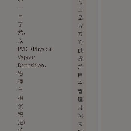
力
一
士
目
品
了
牌
然，
方
以
的
PVD（Physical
供
Vapour
货，
Deposition，
并
物
自
理
主
气
管
相
理
沉
其
积
腕
法）
表
镀