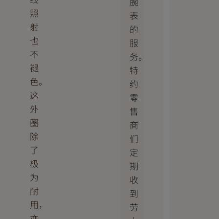
腕
照
表
射
的
也
服
不
务。
褪
特
色。
约
这
零
外
售
圈
商
除
们
了
定
极
期
为
收
耐
到
用，
劳
亦