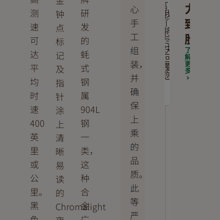
金
力
言，
心
测
研
钟
我
致
手
们
速
发
点
将
工
胜
可
的
标
尽
组
快
了
达
蚝
记
解
回
装，
更
平
式
及
覆
多
并
您
均
钢
指
确
时
属
针
保
速
904L
涂
上
400
钢
上
乘
英
一
清
的
里
类，
晰
品
或
这
易
质。
公
种
读
此
里。
合
的
等
黑
金
Chromalight
严
色
广