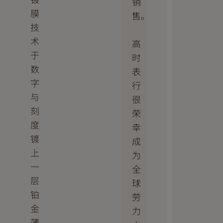
销
膜
售。
技
术
高
于
时
数
表
字
行
与
很
刻
荣
度
幸
镀
成
上
为
一
全
层
球
铂
劳
金
力
薄