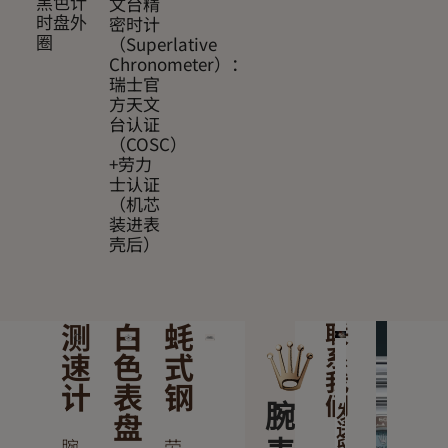
文台精
黑色计
密时计
时盘外
（Superlative
圈
Chronometer）：
瑞士官
方天文
台认证
（COSC）
+劳力
士认证
（机芯
装进表
壳后）
测
白
蚝
联
系
速
色
式
我
计
表
钢
们
腕
发
盘
送
腕
劳