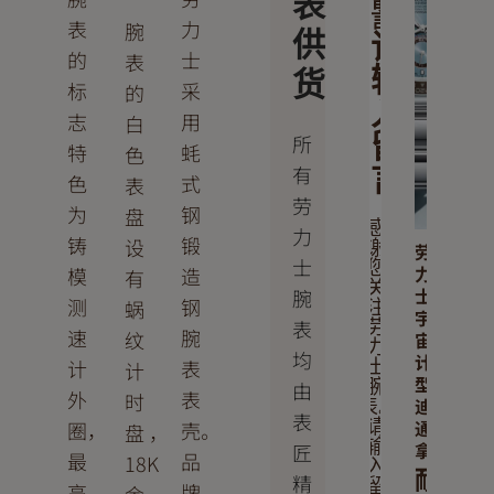
表
留
言
表
力
腕
供
请
的
士
表
输
货
标
采
的
入
志
用
白
留
所
特
蚝
色
有
言
色
式
表
劳
为
钢
盘
感
力
铸
锻
设
谢
劳
士
您
力
模
造
有
关
士
腕
测
钢
蜗
注
宇
表
劳
速
腕
纹
宙
力
均
计
计
表
计
士
型
由
腕
外
表
时
迪
表。
表
通
圈，
壳。
请
盘 ，
输
拿
匠
最
品
18K
入
耐
精
留
高
牌