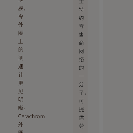
士
膜，
特
令
约
外
零
圈
售
上
商
的
网
测
络
速
的
计
一
更
分
见
子，
明
可
晰。
提
Cerachrom
供
外
劳
圈