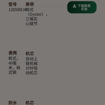
型号
表带
下载腕表
126500LN
蚝式
手册
（Oyster），
三格实
心链节
机芯
表壳
自动上
蚝式，
链机械
40毫
计时恒
米，蚝
动机芯
式钢
防水
机芯