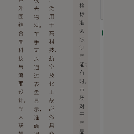
夜
格
外
泛
光
标
圈
用
物
准
结
于
料。
会
合
高
下一
车
步
限
高
科
手
制
科
技、
可
产
技
航
以
能；
与
空
通
有
流
及
过
时，
丽
化
表
市
设
工，
盘
场
计，
故
显
对
令
必
示，
于
人
然
准
产
联
具
确
品
想
备