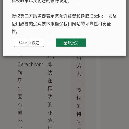
程
存
私权政策以变更您的偏好设定。
以
散
以
货
高
发
最
可
授权第三方服务即表示您允许放置和读取 Cookie，以及
科
出
终
能
使用必要的追踪技术来确保我们网站的可靠性和安全
技
耀
获
有
性。
制
目
胜。
限。
Cookie 设定
全都接受
造
光
唯
的
芒，
有
Cerachrom
即
劳
陶
使
力
质
在
士
外
极
授
圈
端
权
有
的
的
着
环
特
不
境，
约
少
其