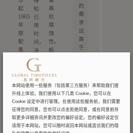
得
的
起
高
知
需
1965
抗
已
求
年
腐
用
远
搭
蚀
时
高
配
性。
间，
于
黑
蚝
决
供
色
式
定
给。
树
钢
如
脂
非
何
因
玻
常
行
此，
本网站使用一些服务（包括第三方服务）来帮助我们提
璃
耐
驶
部
升线上体验。我们使用以下几类 Cookie，您可以在
字
用，
剩
分
Cookie 设定中进行管理。在使用这些服务前，我们需要
圈
经
下
型
征得您的同意。您也可以点击拒绝同意，或在同意前存
的
打
的
号
取更多详细资讯并更改您的偏好设定。您的偏好设定仅
表
磨
路
的
适用于本网站。您可以随时返回本网站或造访我们的隐
款。
后