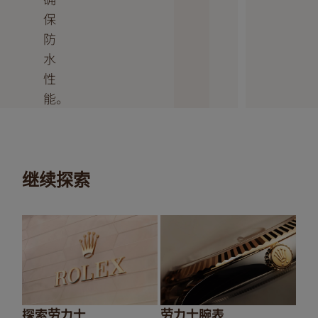
保
防
水
性
能。
继续探索
探索劳力士
劳力士腕表
20