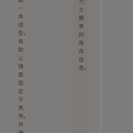
力
一
士
体
腕
成
表
型，
的
有
库
助
存
让
信
镜
息。
面
固
定
于
表
壳，
并
确