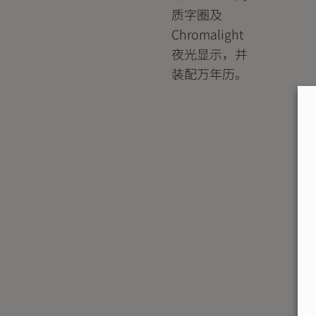
质字圈及
Chromalight
夜光显示，并
装配万年历。