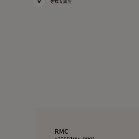
寻找专卖店
RMC
c909010ln-0001