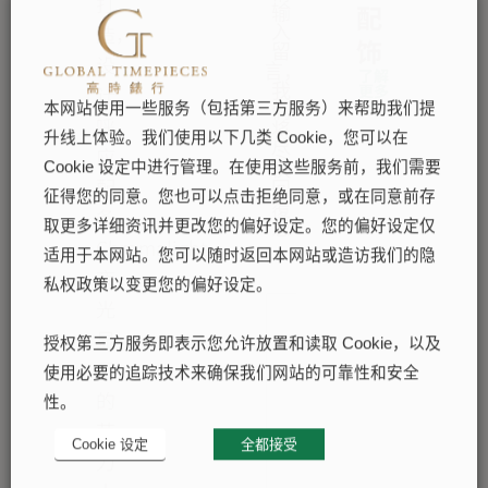
打
配
输
造，
入
饰
留
设
言，
了解
更多
计
我
本网站使用一些服务（包括第三方服务）来帮助我们提
们
呼
将
升线上体验。我们使用以下几类 Cookie，您可以在
尽
应
Cookie 设定中进行管理。在使用这些服务前，我们需要
快
配
回
征得您的同意。您也可以点击拒绝同意，或在同意前存
覆
备
取更多详细资讯并更改您的偏好设定。您的偏好设定仅
您
Chromalight
适用于本网站。您可以随时返回本网站或造访我们的隐
夜
私权政策以变更您的偏好设定。
光
显
授权第三方服务即表示您允许放置和读取 Cookie，以及
示
使用必要的追踪技术来确保我们网站的可靠性和安全
的
性。
劳
Cookie 设定
全都接受
力