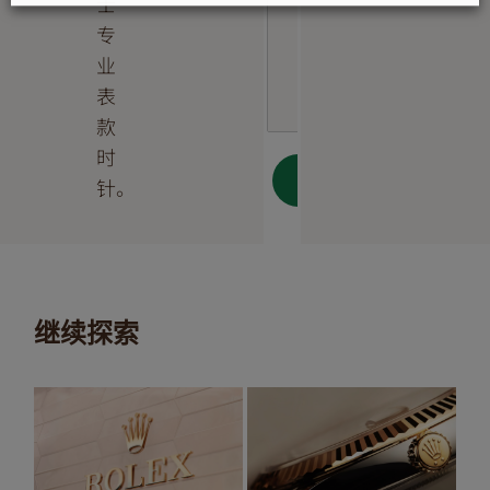
士
专
业
表
款
时
下一
针。
步
继续探索