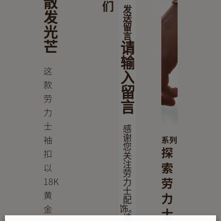
散
们
发
发
送
光
留
言
芒
请
输
这
入
款
留
劳
言
力
士
感
袖
谢
系列
您
探
扣
关
索
注
以
劳
劳
18K
力
士
黄
力
配
金
饰。
士
请