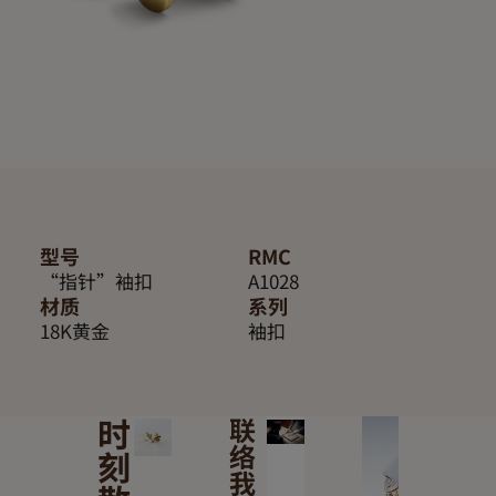
型号
RMC
“指针”袖扣
A1028
材质
系列
18K黄金
袖扣
时
联
络
刻
我