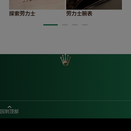
探索劳力士
劳力士腕表
20
回到顶部