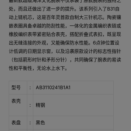
最新款超级海洋文化腕表不仅承袭了原款腕表的独特之
处，而且还做出了进一步的提升。该系列引入了B31自
动上链机芯，这是百年灵首款自制大三针机芯。陶瓷镶
嵌表圈具备卓越的防刮性能，一体化的金属编织表链或
橡胶编织表带紧密贴合表壳，搭配折叠式表扣，既呈现
出无缝连接的外观，又能确保防水性能。6点钟位置设
计低调的日期显示窗，以及沿袭原款设计的标志性指针
（包括箭形时针和矛形分针），共同确保了腕表的易读
性和平衡性，无论水上水下。
型号
:
AB3110241B1A1
表壳
:
精钢
表盘
:
黑色