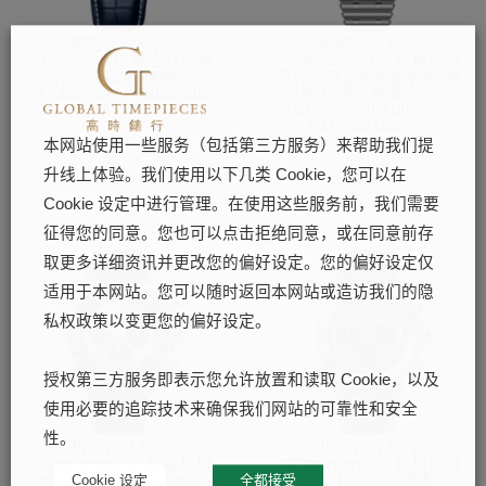
航空计时系列
机械计时系列
（Navitimer） 航空计时世
（Chronomat） 机械计时
界时间自动机械腕表
双时区自动机械腕表40扬
41（Navitimer Automatic
尼斯·阿德托昆博特别版
GMT 41）
（Chronomat Automatic
GMT 40 Giannis
了解更多
Antetokounmpo）
本网站使用一些服务（包括第三方服务）来帮助我们提
了解更多
升线上体验。我们使用以下几类 Cookie，您可以在
Cookie 设定中进行管理。在使用这些服务前，我们需要
征得您的同意。您也可以点击拒绝同意，或在同意前存
取更多详细资讯并更改您的偏好设定。您的偏好设定仅
适用于本网站。您可以随时返回本网站或造访我们的隐
私权政策以变更您的偏好设定。
授权第三方服务即表示您允许放置和读取 Cookie，以及
使用必要的追踪技术来确保我们网站的可靠性和安全
性。
机械计时系列
机械计时系列
（Chronomat） 超级机械
（Chronomat） 机械计时
计时B01腕表44（Super
B01 42凯旋版腕表
Cookie 设定
全都接受