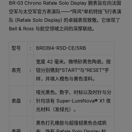
BR-03 Chrono Rafale Solo Display 腕表旨在向法国
空军与太空军官方表演队——“阵风”单机特技飞行表演
队 (Rafale Solo Display) 的卓越表现致敬。它体现了
Bell & Ross 与航空领域之间的深厚联结。
型号
:
BR0394-RSD-CE/SRB
宽度 42 毫米。微喷砂黑色陶瓷。按
表壳
:
钮分别镌刻“START”与“RESET”字
样，并填入橙色与黄色漆料。
哑光黑色。数字、时标以及时针与分
表盘
:
针均涂有 Super-LumiNova® X1 夜
光材料（发绿光）。
黑色打孔橡胶与超强韧黑色合成帆
表带
:
布，饰有 Rafale Solo Display 标