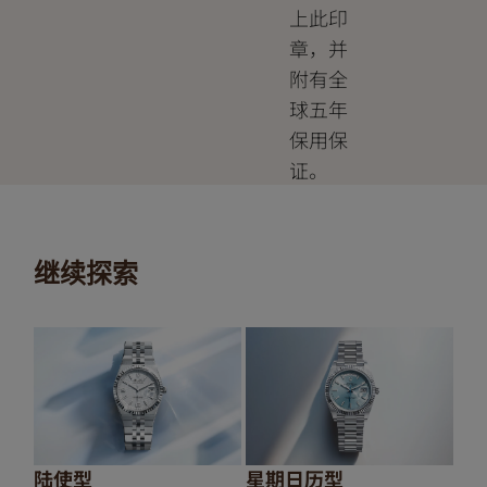
上此印
章，并
附有全
球五年
保用保
证。
继续探索
陆使型
星期日历型
纵