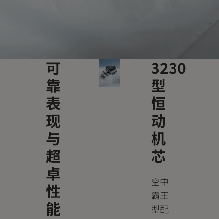
可
3230
靠
型
表
恒
现
动
与
机
超
芯
卓
空中
性
霸王
能
型配