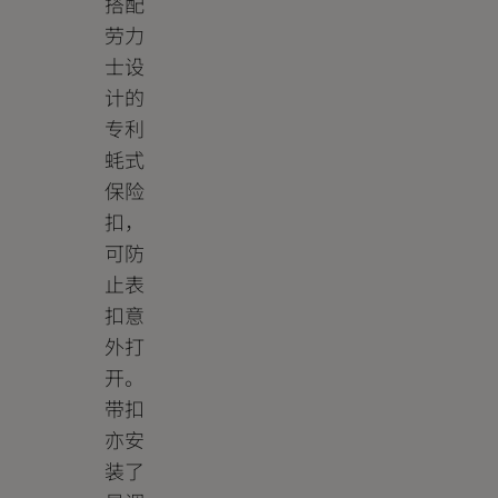
搭配
劳力
士设
计的
专利
蚝式
保险
扣，
可防
止表
扣意
外打
开。
带扣
亦安
装了