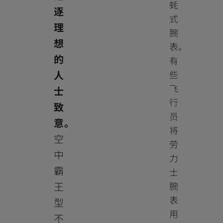
蚝
逐
式
理
腕
想
表。
的
有
人
些
飞
士
行
致
员
意。
将
空
劳
中
力
霸
士
王
腕
表
型
用
不