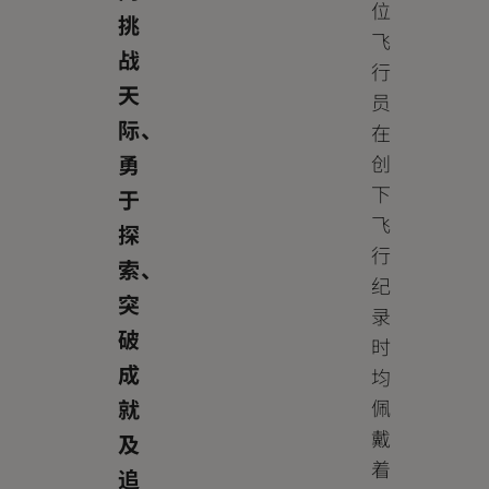
位
挑
飞
战
行
天
员
际、
在
勇
创
下
于
飞
探
行
索、
纪
突
录
破
时
成
均
就
佩
戴
及
着
追