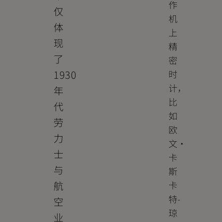
作
仅
机
体
上
现
精
了
密
1930
时
计，
年
比
代
如
劳
欧
力
文・
士
卡
与
斯
航
卡
特-
空
琼
业