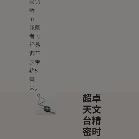
易调
链
节，
佩戴
者可
轻易
调节
表带
约5
毫
米。
超卓
天文
台精
密时