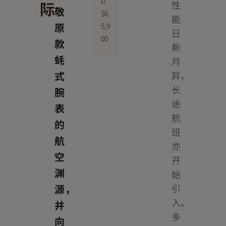
D
际
性
敬
$
6
能
原
5,9
日
00
款
新
蚝
月
式
异，
长
腕
途
表
航
的
班
航
亦
空
开
渊
始
源，
引
入。
并
多
向