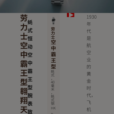
劳
1930
蚝
年
力
劳
式
代
力
士
士
恒
是
空
空
航
动
中
中
空
霸
空
业
王
霸
中
型
的
王
霸
蚝
黄
式
王
，
型
金
40
毫
型
时
翱
米
，
腕
代，
蚝
翔
式
飞
表
钢
天
HK
机
致