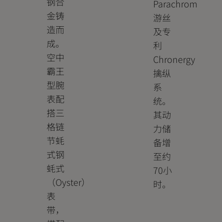
钢合
Parachrom
金铸
游丝
造而
及专
成。
利
空中
Chronergy
霸王
擒纵
型腕
系
表配
统。
搭三
其动
格链
力储
节蚝
备增
式钢
至约
蚝式
70小
（Oyster）
时。
表
带，