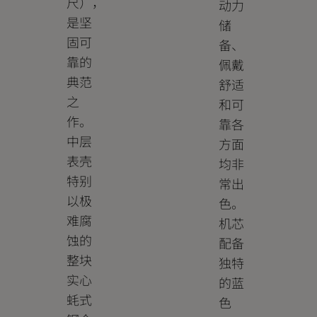
尺），
动力
是坚
储
固可
备、
靠的
佩戴
典范
舒适
之
和可
作。
靠各
中层
方面
表壳
均非
特别
常出
以极
色。
难腐
机芯
蚀的
配备
整块
独特
实心
的蓝
蚝式
色