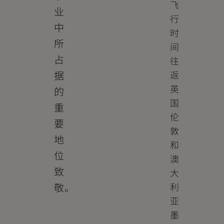
飞
业
行
中
时
所
间
占
往
据
返
英
的
国
重
伦
要
敦
地
和
位
澳
致
大
敬。
利
亚
墨