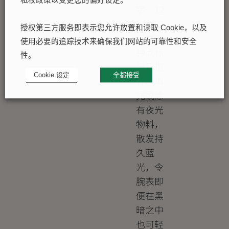
私权政策以变更您的偏好设定。
字、12
点钟的
授权第三方服务即表示您允许放置和读取 Cookie，以及
三角形
使用必要的追踪技术来确保我们网站的可靠性和安全
钟点标
性。
记及指
Cookie 设定
全都接受
针均填
充或涂
有夜光
物料，
散发持
久蓝
光，令
腕表即
便在黑
暗之中
也可轻