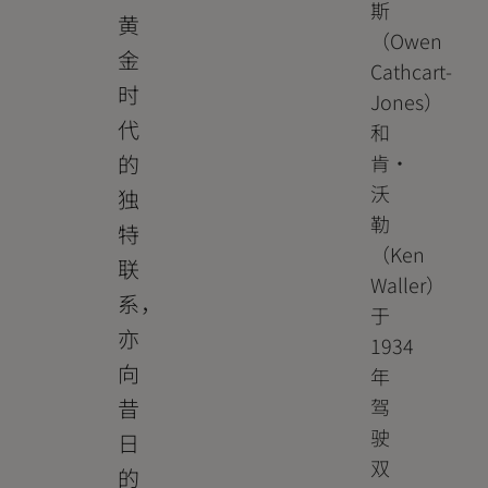
斯
黄
（Owen
金
Cathcart-
时
Jones）
代
和
的
肯・
沃
独
勒
特
（Ken
联
Waller）
系，
于
亦
1934
向
年
昔
驾
驶
日
双
的