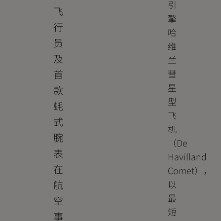
引
飞
擎
行
哈
员
维
及
兰
首
彗
星
款
型
蚝
飞
式
机
腕
（De
表
Havilland
在
Comet），
航
以
最
空
短
事