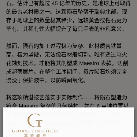
石，估计已有超过 45 亿年的历史，是地球上可取得
的最古老材质之一。这颗陨石坠落于瑞典北部，现
存于地球上的数量极其稀少，远较黄金或钻石更为
罕有。其稀有性大幅提升了每只手表的非凡意义。
然而，陨石的加工过程极为复杂。此材质含铁量
高、极为坚硬，无法像石材般切割。唯有透过电火
花蚀刻技术，才能将其削塑成 Maestro 表款，切割
成超薄层片。在整个工序期间，每片陨石均须完全
浸没于保护液中，以防瞬间氧化。
将这项精湛技艺落实于实际制作——将陨石塑造为
符合 Maestro 复杂的几何结构，并在 6 点钟位置以
近乎外科手术般的精准度镌刻爆炸光芒——堪称
Gerald Charles Métiers d’Art 的巅峰工艺杰作之
一。