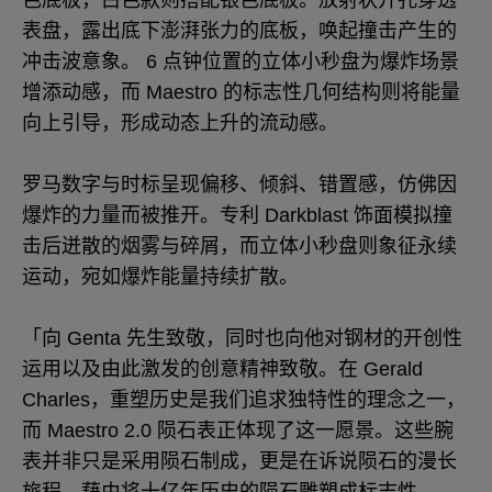
色底板，白色款则搭配银色底板。放射状开孔穿透
表盘，露出底下澎湃张力的底板，唤起撞击产生的
冲击波意象。 6 点钟位置的立体小秒盘为爆炸场景
增添动感，而 Maestro 的标志性几何结构则将能量
向上引导，形成动态上升的流动感。
罗马数字与时标呈现偏移、倾斜、错置感，仿佛因
爆炸的力量而被推开。专利 Darkblast 饰面模拟撞
击后迸散的烟雾与碎屑，而立体小秒盘则象征永续
运动，宛如爆炸能量持续扩散。
「向 Genta 先生致敬，同时也向他对钢材的开创性
运用以及由此激发的创意精神致敬。在 Gerald
Charles，重塑历史是我们追求独特性的理念之一，
而 Maestro 2.0 陨石表正体现了这一愿景。这些腕
表并非只是采用陨石制成，更是在诉说陨石的漫长