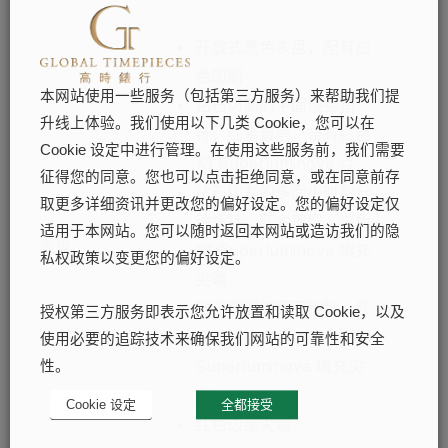
开放式黑色表盘，配有白
色印刷
本网站使用一些服务（包括第三方服务）来帮助我们提
钻石切割的平面镂空指
升线上体验。我们使用以下几类 Cookie，您可以在
针，红金镀层，带有白色
Cookie 设定中进行管理。在使用这些服务前，我们需要
X1 Superluminova 点
征得您的同意。您也可以点击拒绝同意，或在同意前存
钻石切割的多面小时和分
取更多详细资讯并更改您的偏好设定。您的偏好设定仅
钟指针，红金镀层，白色
适用于本网站。您可以随时返回本网站或造访我们的隐
表盘
:
X1 Superluminova 填充
私权政策以变更您的偏好设定。
尖端
钻石切割的平面秒针，红
授权第三方服务即表示您允许放置和读取 Cookie，以及
金镀层，白色 X1
使用必要的追踪技术来确保我们网站的可靠性和安全
Superluminova 填充尖
性。
端，
Cookie 设定
全都接受
红色边缘尖端