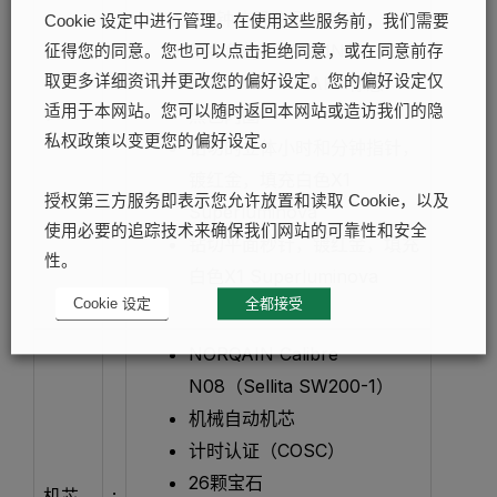
3点钟位置的日期窗口
Cookie 设定中进行管理。在使用这些服务前，我们需要
红金色的NORQAIN和
征得您的同意。您也可以点击拒绝同意，或在同意前存
HAKUNA MIPAKA标志
取更多详细资讯并更改您的偏好设定。您的偏好设定仅
表盘
:
适用于本网站。您可以随时返回本网站或造访我们的隐
黑色内圈
私权政策以变更您的偏好设定。
钻切的立体小时和分钟指针，
镀红金，填充白色X1
授权第三方服务即表示您允许放置和读取 Cookie，以及
Superluminova
使用必要的追踪技术来确保我们网站的可靠性和安全
钻切平面秒针，镀红金，填充
性。
白色X1 Superluminova
Cookie 设定
全都接受
NORQAIN Calibre
N08（Sellita SW200-1）
机械自动机芯
计时认证（COSC）
26颗宝石
机芯
: