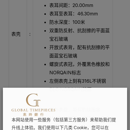
表耳间距：20.00mm
表耳至表耳：46.30mm
防水深度：100米
双重防反射、抗刮擦的平面蓝
表壳
:
宝石玻璃
开放式表背，配有抗刮擦的平
面蓝宝石玻璃
螺旋式表冠，外覆黑色橡胶和
NORQAIN标志
左侧表壳上刻有316L不锈钢
DLC NORQAIN牌匾
黑色表盘，带有豹纹图案
钻切骷髅指针，镀红金，填充
本网站使用一些服务（包括第三方服务）来帮助我们提
白色X1 Superluminova
升线上体验。我们使用以下几类 Cookie，您可以在