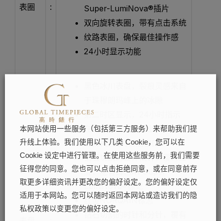
表圈
:
Super-LumiNova®插片
双向旋转表圈，带有点击系统
纹路表圈，确保最佳操作感
24小时显示功能
黑色冰川表盘，裂痕灵感来自
于珠穆朗玛峰上的冰隙
第二时区显示，24小时指示
在黑白环绕的表盘上
本网站使用一些服务（包括第三方服务）来帮助我们提
3点钟位置的日期窗口
升线上体验。我们使用以下几类 Cookie，您可以在
Cookie 设定中进行管理。在使用这些服务前，我们需要
钻石切割的立体指针，覆有红
征得您的同意。您也可以点击拒绝同意，或在同意前存
金，配有白色X1 Super-
取更多详细资讯并更改您的偏好设定。您的偏好设定仅
LumiNova®标记
适用于本网站。您可以随时返回本网站或造访我们的隐
红金NORQAIN标志
私权政策以变更您的偏好设定。
钻石切割的时针和分针，覆有
表盘
: