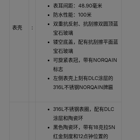
表耳间距：48.90毫米
防水性能：100米
双重抗反射、抗刮擦双圆顶蓝
表壳
:
宝石玻璃
镂空底盖，配有抗刮擦平面蓝
宝石玻璃
可旋紧表冠，带有NORQAIN
标志
左侧表壳上刻有DLC涂层的
316L不锈钢NORQAIN牌匾
316L不锈钢表圈，配有DLC
涂层和陶瓷环
黑色陶瓷环，带有18克拉5N
红金刻度和12点钟位置的