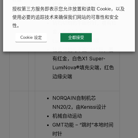
红金，内填白色X1 Super-
授权第三方服务即表示您允许放置和读取 Cookie，以及
LumiNova®
使用必要的追踪技术来确保我们网站的可靠性和安全
钻石切割的平面秒针，覆有红
性。
金，白色X1 Super-
Cookie 设定
全都接受
LumiNova®填充尖端
钻石切割的平面GMT针，覆
有红金，白色X1 Super-
LumiNova®填充尖端，红色
边缘尖端
NORQAIN自制机芯
NN20/2，由Kenissi设计
机械自动运动
GMT功能 – “跳时”本地时间
时针