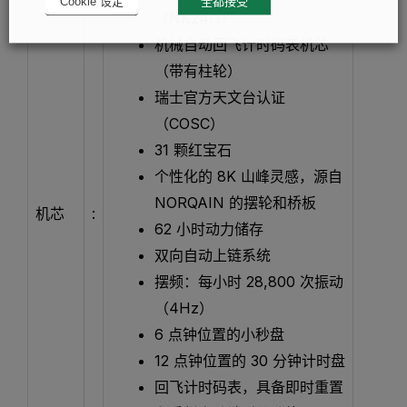
Cookie 设定
全都接受
（NK24/1）
机械自动回飞计时码表机芯
（带有柱轮）
瑞士官方天文台认证
（COSC）
31 颗红宝石
个性化的 8K 山峰灵感，源自
NORQAIN 的摆轮和桥板
机芯
:
62 小时动力储存
双向自动上链系统
摆频：每小时 28,800 次振动
（4Hz）
6 点钟位置的小秒盘
12 点钟位置的 30 分钟计时盘
回飞计时码表，具备即时重置