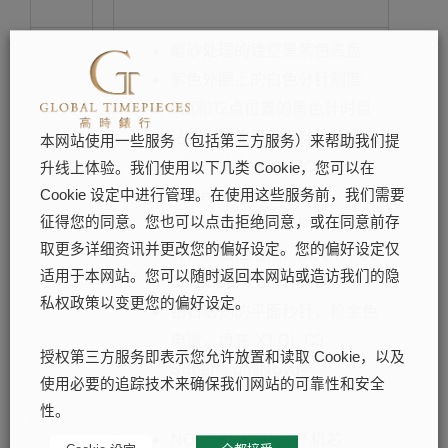
磨砂处理的镂空黑紫色表盘
紫色外圈上的白色分针刻度
6点和12点位置的黑色计时盘
钻石切割的平面指针，枪金色
本网站使用一些服务（包括第三方服务）来帮助我们提
电镀，填充 X1 GL C3
升线上体验。我们使用以下几类 Cookie，您可以在
Super-LumiNova®
Cookie 设定中进行管理。在使用这些服务前，我们需要
表盘
:
钻石切割的多面小时和分钟指
征得您的同意。您也可以点击拒绝同意，或在同意前存
取更多详细资讯并更改您的偏好设定。您的偏好设定仅
针，枪金色电镀，填充 X1 GL
适用于本网站。您可以随时返回本网站或造访我们的隐
C3 Super LumiNova®
私权政策以变更您的偏好设定。
钻石切割的平面秒针，枪金色
电镀，填充 X1 GL C3
授权第三方服务即表示您允许放置和读取 Cookie，以及
Super-LumiNova®
使用必要的追踪技术来确保我们网站的可靠性和安全
性。
NORQAIN 8K 自产机芯