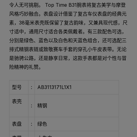
令人无可挑剔。 Top Time B31腕表将复古美学与摩登
风格巧妙融合。表盘设计借鉴了复古车仪表盘的经典元
素，38毫米表壳既保留了复古韵味，又兼具现代感，尺
寸适中，通用尺寸适合各类佩戴者。有三款配色可选，
分别是绿色、蓝色以及白色和天蓝色组合，还可选配三
排式精钢表链或致敬赛车手套的穿孔小牛皮表带。无论
是驰骋公路，还是静享日常，这款手表都是对个性与冒
险精神的礼赞。
型号
:
AB3113171L1X1
表壳
:
精钢
表盘
:
绿色