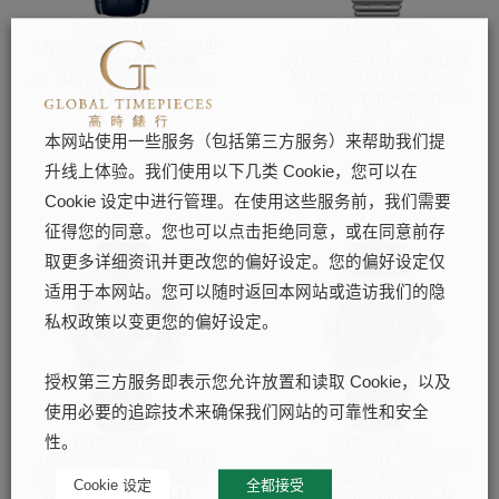
航空计时系列
机械计时系列
（Navitimer） 航空计时世
（Chronomat） 机械计时
界时间自动机械腕表
双时区自动机械腕表40扬
41（Navitimer Automatic
尼斯·阿德托昆博特别版
GMT 41）
（Chronomat Automatic
GMT 40 Giannis
了解更多
Antetokounmpo）
本网站使用一些服务（包括第三方服务）来帮助我们提
了解更多
升线上体验。我们使用以下几类 Cookie，您可以在
Cookie 设定中进行管理。在使用这些服务前，我们需要
征得您的同意。您也可以点击拒绝同意，或在同意前存
取更多详细资讯并更改您的偏好设定。您的偏好设定仅
适用于本网站。您可以随时返回本网站或造访我们的隐
私权政策以变更您的偏好设定。
授权第三方服务即表示您允许放置和读取 Cookie，以及
使用必要的追踪技术来确保我们网站的可靠性和安全
机械计时系列
机械计时系列
性。
（Chronomat） 超级机械
（Chronomat） 机械计时
计时B01腕表44（Super
B01 42凯旋版腕表
Cookie 设定
全都接受
Chronomat B01 44）
（Chronomat B01 42