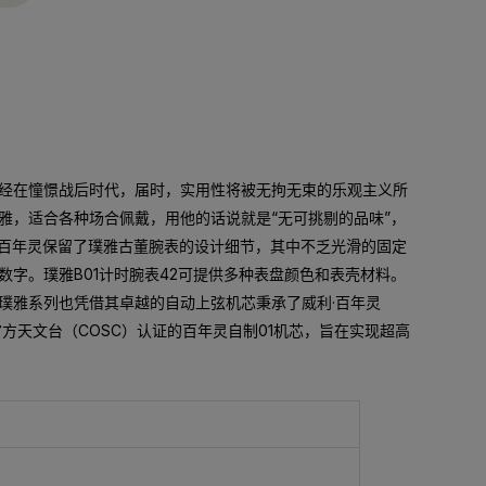
ling）已经在憧憬战后时代，届时，实用性将被无拘无束的乐观主义所
雅，适合各种场合佩戴，用他的话说就是“无可挑剔的品味”，
时，百年灵保留了璞雅古董腕表的设计细节，其中不乏光滑的固定
字。璞雅B01计时腕表42可提供多种表盘颜色和表壳材料。
璞雅系列也凭借其卓越的自动上弦机芯秉承了威利·百年灵
经瑞士官方天文台（COSC）认证的百年灵自制01机芯，旨在实现超高