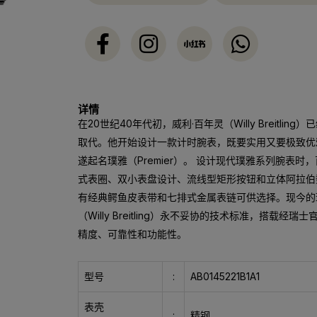
详情
在20世纪40年代初，威利·百年灵（Willy Breit
取代。他开始设计一款计时腕表，既要实用又要极致优
遂起名璞雅（Premier）。 设计现代璞雅系列腕表
式表圈、双小表盘设计、流线型矩形按钮和立体阿拉伯数
有经典鳄鱼皮表带和七排式金属表链可供选择。现今的
（Willy Breitling）永不妥协的技术标准，搭载
精度、可靠性和功能性。
型号
:
AB0145221B1A1
表壳
:
精钢