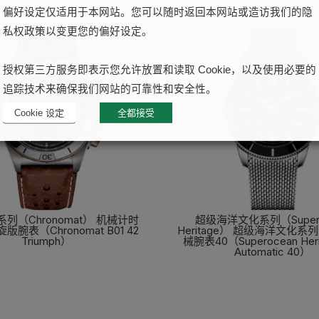
偏好设定仅适用于本网站。您可以随时返回本网站或造访我们的隐
私权政策以变更您的偏好设定。
授权第三方服务即表示您允许放置和读取 Cookie，以及使用必要的
追踪技术来确保我们网站的可靠性和安全性。
Cookie 设定
全都接受
列（Chronomat） 机械计时
超级海洋文化系列（Supero
凯旋版腕表（Chronomat B01 42
Heritage） 超级海洋文化系
Triumph）
械腕表40（Superocean Herit
Automatic 40）
了解更多
了解更多