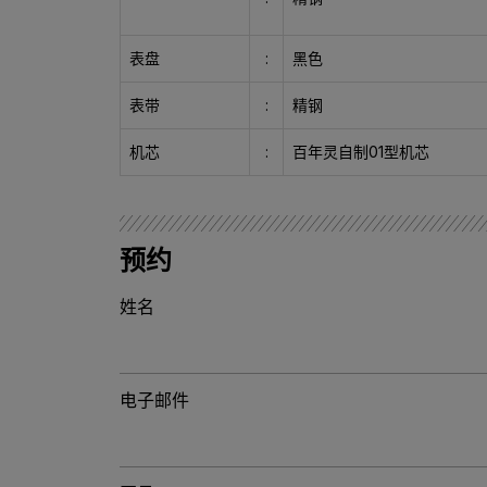
表盘
:
黑色
表带
:
精钢
机芯
:
百年灵自制01型机芯
预约
姓名
电子邮件