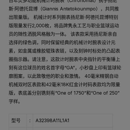
百年灵多功能机械计时腕表（Chronomat）携手扬尼
斯·阿德托昆博（Giannis Antetokounmpo），共同推
出限量版。 机械计时系列腕表扬尼斯·阿德托昆博特别
版限量发行2,000枚，将品牌隽永工艺与职业篮球运动
员的随性洒脱风格融为一体。 该表款采用扬尼斯亲自
选择的绿色调，同时保留经典的机械计时腕表设计元
素，如金属或橡胶辊珠表链，以及刻钟时标处的凸起表
圈指示器。请注意，这款计时腕表中央指针的平衡锤上
刻有这位球员的姓名首字母“GA”，小秒盘上印有篮球轮
廓图案，以此致敬他的职业和激情。 40毫米精钢自动
机械双时区表款和42毫米18K红金计时码表款均为限量
版，表底盖分别镌刻有“One of 1750”和“One of 250”
字样。
型号
:
A32398A11L1A1