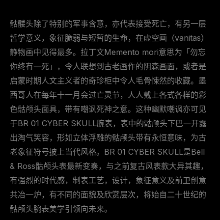
骷髅头除了特别的军事含意，亦代表接受死亡，有另一层
哲学意义，象征脆弱与短暂的生命，在虚空画（vanitas）
静物画中见得最多。拉丁文Memento mori意思为「勿忘
你终有一死」，令人联想到古老画作的阴森画面，或者是
启蒙时期人文主义者的奇珍柜中令人毛骨悚然的收藏。墨
西哥人在每年十一月会过亡灵节，人人戴上各式各样的彩
色骷颅头面具，带有嘲讽死神之意。这种幽默嘲讽亦可见
于BR 01 CYBER SKULL腕表，表中的骷颅头下巴一开露
出淘气笑容，形如立体浮雕的骷颅头带有永恒意味，为古
老象征符号披上当代风格。BR 01 CYBER SKULL是Bell
& Ross骷颅头表最新变奏，与之前复古风表款大异其趣，
有强烈的时代感，制表工艺，设计，象征意义及前卫创意
共冶一炉，有不同的面貌及欣赏层次，将始自二十世纪的
骷颅头腕表美学引领向未来。