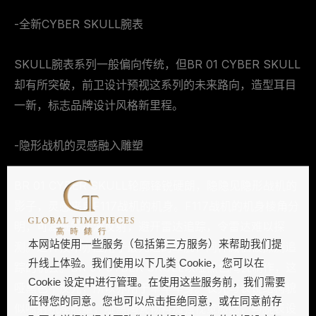
-全新CYBER SKULL腕表
SKULL腕表系列一般偏向传统，但BR 01 CYBER SKULL
却有所突破，前卫设计预视这系列的未来路向，造型耳目
一新，标志品牌设计风格新里程。
-隐形战机的灵感融入雕塑
BR 01 CYBER SKULL轮廓锋锐硬朗，隐隐见隐形战机的
影子，灵感来自F117战机的机身。F117战机的机身棱角分
明，可减低雷达波反射，避开雷达追踪，令雷达难以探
本网站使用一些服务（包括第三方服务）来帮助我们提
测。这种技术亦应用于最先进的军舰，同样减低被探测追
升线上体验。我们使用以下几类 Cookie，您可以在
踪的机会。BR 01 CYBER SKULL以哑黑色陶瓷制作，这
Cookie 设定中进行管理。在使用这些服务前，我们需要
哑黑色不反光，所以亦用于军车车身。表壳与表镜结构貌
征得您的同意。您也可以点击拒绝同意，或在同意前存
似喷射机座舱罩，哑黑陶瓷物料加强视觉质感，与腕表设