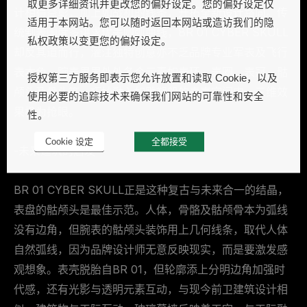
取更多详细资讯并更改您的偏好设定。您的偏好设定仅
计相得益彰，加上如战机的线条，开拓全新设计路向。传
适用于本网站。您可以随时返回本网站或造访我们的隐
统制表国度多讲求优美圆弧曲线，BR 01 CYBER SKULL
私权政策以变更您的偏好设定。
却反其道而行，灌注独特创意亦不乏品牌专业军表及飞行
表本色。腕表里里外外各个元素如表环，表圈，表冠，骷
授权第三方服务即表示您允许放置和读取 Cookie，以及
颅头及骨头等，巧妙融入如雕塑般的表壳空间内，三维效
使用必要的追踪技术来确保我们网站的可靠性和安全
果极为抢眼。
性。
Cookie 设定
全都接受
-未来建筑的启发
BR 01 CYBER SKULL正是这种复古与未来合一的结晶，
表盘的骷颅头是最佳示范。人体，骨骼及骷颅骨本为弧线
没有边角，但腕表的骷颅头装饰用上几何线条，取代人体
自然弧线，因为品牌设计师无意反映现实，而是要激发感
观想象。表壳脱胎自BR 01，但轮廓添上分明边角加强时
代感，还有光影与透明元素互动，与现今前卫建筑设计相