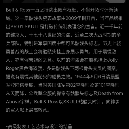
Bell & Ross一直坚持跳出既有框框，不懈开拓时计新领
域。这一章骷髅头腕表故事由2009年揭开首，当年品牌推
出BR 01 SKULL是打破传统制表理念的宣言。近一千年前
的维京人，十七十八世纪的海盗，近至二次大战时期的伞
兵部队，特别是军事国度中都可见骷髅头标志。历史上骁
勇善战的战士会将骷髅头挂上身展示勇气，用于震慑敌
人，亦有催吉避凶之意。以前的海盗会在船桅挂上Jolly
Roger黑色海盗旗，多是骷髅头下两根骨头交叉的图案，
据说有震慑其他船只的船员之效。1944年6月6日清晨盟
军登陆诺曼底，当时美国陆军第82空降师及第101空降师
从天而降，伞兵跳伞服的襟章有骷髅头标志及Death from
Above字样。Bell & Ross以SKULL骷髅头时计，向神勇
的军人献上最高敬意。
-高级制表工艺艺术与设计的结晶