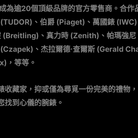
們成為逾20個頂級品牌的官方零售商。合作
(TUDOR)、伯爵 (Piaget)、萬國錶 (IW
(Breitling)、真力時 (Zenith)、帕瑪強尼 (
 (Czapek)、杰拉爾德·查爾斯 (Gerald C
gaux)，等等。
錶收藏家，抑或僅為尋覓一份完美的禮物，
您找到心儀的腕錶。