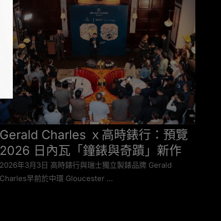
Gerald Charles ｘ高時錶行：預覽
高
2026 日內瓦「鐘錶與奇蹟」新作
A
系
2026年3月3日 高時錶行與瑞士獨立製錶品牌 Gerald
Charles早前於中環 Gloucester …
計
20
辦