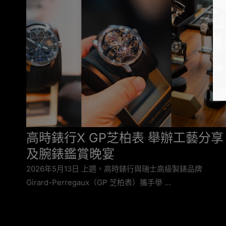
高時錶行X GP芝柏表 舉辦工藝分享
及腕錶鑑賞晚宴
2026年5月13日 上週，高時錶行與瑞士高級製錶品牌
Girard-Perregaux（GP 芝柏表）攜手舉 …