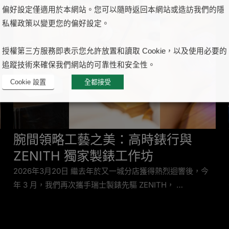
偏好設定僅適用於本網站。您可以隨時返回本網站或造訪我們的隱
私權政策以變更您的偏好設定。
授權第三方服務即表示您允許放置和讀取 Cookie，以及使用必要的
追蹤技術來確保我們網站的可靠性和安全性。
Cookie 設置
全都接受
腕間領略工藝之美：高時錶行與
ZENITH 獨家製錶工作坊
2026年3月20日 繼去年於又一城分店獲得熱烈迴響後，今
年 3 月，我們再次攜手瑞士製錶先驅 ZENITH， …