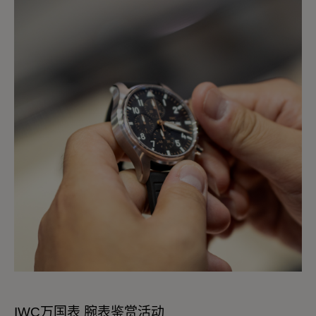
IWC万国表 腕表鉴赏活动