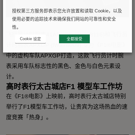
授权第三方服务即表示您允许放置和读取 Cookie，以及
使用必要的追踪技术来确保我们网站的可靠性和安全
性。
飞行员计时腕表41APXGP (IW388116)和飞行员
Cookie 设定
全都接受
计时腕表APXGP (IW378009) 专为《F1®电影》
中的虚构车队APXGP打造，这款飞行员计时腕
表采用车队标志性的黑色、金色与白色元素设
计。
高时表行太古城店F1 模型车工作坊
在《F1®电影》上映前，高时表行太古城店特别
举行了F1模型车工作坊，让贵宾为这场热血的速
度竞赛「热身」。